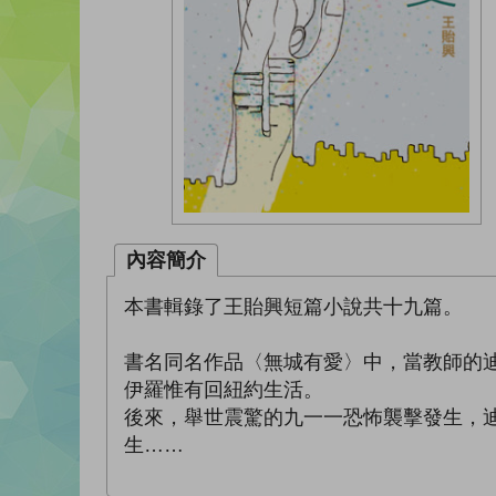
內容簡介
本書輯錄了王貽興短篇小說共十九篇。
書名同名作品〈無城有愛〉中，當教師的
伊羅惟有回紐約生活。
後來，舉世震驚的九一一恐怖襲擊發生，
生……