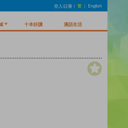
繁
登入/註冊
|
|
English
城
十本好讀
漫話生活