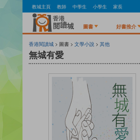
Skip
教城主頁
教師
中學生
小學生
家長
to
main
content
圖書
好書推介
香港閱讀城
> 圖書 >
文學小說
>
其他
無城有愛