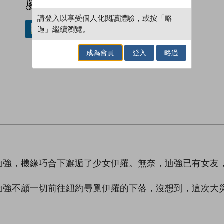
請登入以享受個人化閱讀體驗，或按「略
過」繼續瀏覽。
借閱實體書
成為會員
登入
略過
迪強，機緣巧合下邂逅了少女伊羅。無奈，迪強已有女友
迪強不顧一切前往紐約尋覓伊羅的下落，沒想到，這次大