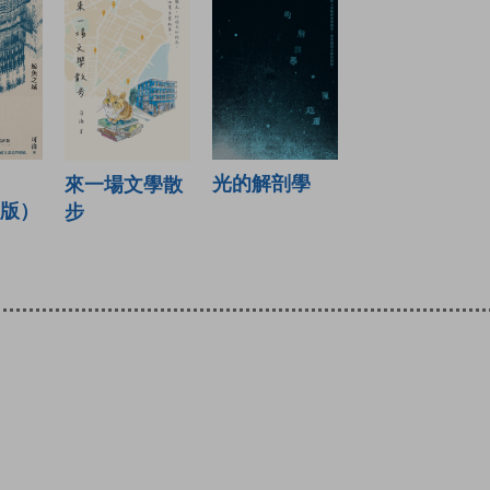
光的解剖學
來一場文學散
年版）
步