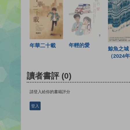
年輕的愛
年華二十載
鯨魚之城
（2024
讀者書評
(0)
請登入給你的書籍評分
登入