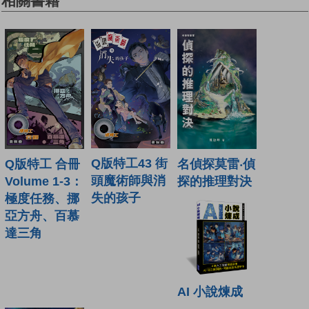
相關書籍
Q版特工43 街
Q版特工 合冊
名偵探莫雷‧偵
頭魔術師與消
Volume 1-3：
探的推理對決
失的孩子
極度任務、挪
亞方舟、百慕
達三角
AI 小說煉成