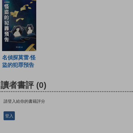
名偵探莫雷‧怪
盜的犯罪預告
讀者書評
(0)
請登入給你的書籍評分
登入