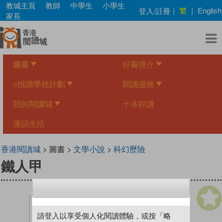
Skip
教城主頁
教師
中學生
小學生
繁
登入/註冊
|
|
English
to
家長
main
content
圖書
好書推介
e悅讀學校計劃
閱讀服務
我的閱讀城
十本好讀
漫話生活
香港閱讀城
> 圖書 >
文學小說
>
科幻歷險
鐵人甲
請登入以享受個人化閱讀體驗，或按「略