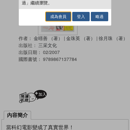
過」繼續瀏覽。
成為會員
登入
略過
作者：
金暻善 （著）
|
金珠英 （著）
|
徐月珠 （著）
出版社：
三采文化
出版日期：
02/2007
國際書號：
9789867137784
加入閱讀紀錄
內容簡介
當科幻電影變成了真實世界！