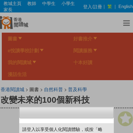
Skip
教城主頁
教師
中學生
小學生
繁
登入/註冊
|
|
English
to
家長
main
content
圖書
好書推介
e悅讀學校計劃
閱讀服務
我的閱讀城
十本好讀
漫話生活
香港閱讀城
> 圖書 >
自然科普
>
普及科學
改變未來的100個新科技
請登入以享受個人化閱讀體驗，或按「略