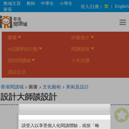
Skip
教城主頁
教師
中學生
小學生
繁
登入/註冊
|
|
English
to
家長
main
content
圖書
好書推介
e悅讀學校計劃
閱讀服務
我的閱讀城
十本好讀
漫話生活
香港閱讀城
> 圖書 >
文化藝術
>
美術及設計
設計大師談設計
請登入以享受個人化閱讀體驗，或按「略