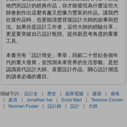
他們所設計的經典作品，你才能發現為什麼這些大
師會創作出這麼有趣又想像力豐富的作品。讓我們
欣賞作品時，也更能清楚背後設計大師的故事與想
法。如果你是設計工作者，這些大師的經驗分享，
更是要突破自己設計瓶頸、提供新思考角度的重要
工具。
本書另有「設計簡史」專章，回顧二十世紀各個年
代的重大發展，並預測未來世界的生活形貌。是想
認識當代設計大師、喜愛設計作品、關心設計潮流
的讀者必備的書目。
關鍵字詞：
設計史
|
歷史
|
蘋果電腦
|
建築
|
傢俬
|
家具
|
Jonathan Ive
|
Enzo Mari
|
Terence Conran
|
Norman Foster
|
設計師
|
設計
|
大師