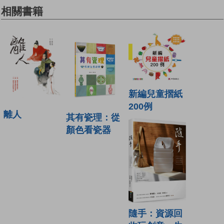
相關書籍
新編兒童摺紙
200例
離人
其有瓷理：從
顏色看瓷器
隨手：資源回