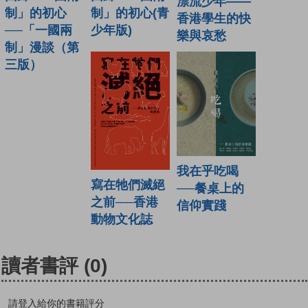
漂流少年——
制」的初心
制」的初心(青
香港學生的快
──「一國兩
少年版)
樂與哀愁
制」漫談（第
三版）
我在乎吃喝
寫在牠們滅絕
──餐桌上的
之前──香港
信仰實踐
動物文化誌
讀者書評
(0)
請登入給你的書籍評分