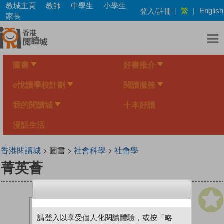
Skip
教城主頁
教師
中學生
小學生
繁
登入/註冊
|
|
English
to
家長
main
content
圖書
好書推介
e悅讀學校計劃
閱讀服務
我的閱讀城
十本好讀
漫話生活
香港閱讀城
> 圖書 >
社會科學
>
社會學
菁英薈
請登入以享受個人化閱讀體驗，或按「略