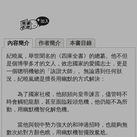
加入閱讀紀錄
內容簡介
作者簡介
本書目錄
紀曉嵐，舉世聞名的《四庫全書》的總纂。他不但
是個博學多才的文人，效忠國家的愛國志士，更是
一個聰明機敏的「詼諧大師」。無論遇到任何狀
況，紀曉嵐總是擅長用幽默的方式解決：
為了國家社稷，他頻頻向皇帝諫言，儘管時不
時會觸犯龍顏，甚至面臨殺頭危機，他仍能不為所
動，用幽默機智化解危機。
當他與朝中勢力強大的和珅過招時，也能夠無
數次給對方顏色瞧，用幽默機智擺脫尷尬。