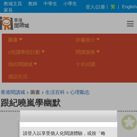
Skip
教城主頁
教師
中學生
小學生
繁
登入/註冊
|
|
English
to
家長
main
content
圖書
好書推介
e悅讀學校計劃
閱讀服務
我的閱讀城
十本好讀
漫話生活
香港閱讀城
> 圖書 >
生活百科
>
心理勵志
跟紀曉嵐學幽默
請登入以享受個人化閱讀體驗，或按「略