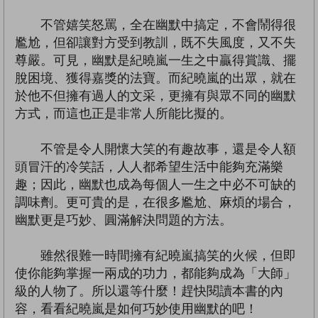
不管嬉笑怒罵，全在幽默中搞定，不會鬧得很
尷尬，但卻讓對方受到教訓，既不失風度，又不失
尊嚴。可見，幽默是紀曉嵐一生之中贏得賞識、擺
脫困境、獲得嘉獎的法寶。而紀曉嵐的出眾，就在
於他不但擁有過人的文采，更擁有與眾不同的幽默
方式，而這也正是非常人所能比擬的。
不管是令人開懷大笑的有趣故事，還是令人額
頭冒汗的冷笑話，人人都希望生活中能夠充滿樂
趣；因此，幽默也成為每個人一生之中必不可缺的
調味劑。更可貴的是，在很多尷尬、麻煩的場合，
幽默更是巧妙、圓滿解決問題的方法。
雖然很難一時間擁有紀曉嵐搞笑的火候，但即
使你能夠掌握一兩成的功力，都能夠成為「大師」
級的人物了。所以還等什麼！趕快閱讀本書的內
容，看看紀曉嵐是如何巧妙使用幽默的吧！