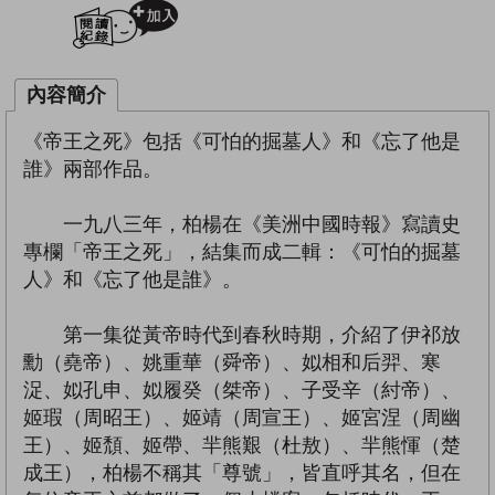
加入閱讀紀錄
內容簡介
《帝王之死》包括《可怕的掘墓人》和《忘了他是
誰》兩部作品。
一九八三年，柏楊在《美洲中國時報》寫讀史
專欄「帝王之死」，結集而成二輯：《可怕的掘墓
人》和《忘了他是誰》。
第一集從黃帝時代到春秋時期，介紹了伊祁放
勳（堯帝）、姚重華（舜帝）、姒相和后羿、寒
浞、姒孔申、姒履癸（桀帝）、子受辛（紂帝）、
姬瑕（周昭王）、姬靖（周宣王）、姬宮涅（周幽
王）、姬頹、姬帶、羋熊艱（杜敖）、羋熊惲（楚
成王），柏楊不稱其「尊號」，皆直呼其名，但在