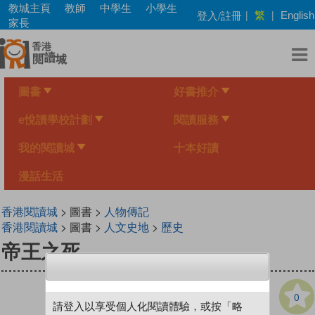
Skip
教城主頁
教師
中學生
小學生
繁
登入/註冊
|
|
English
to
家長
main
content
圖書
好書推介
e悅讀學校計劃
閱讀服務
我的閱讀城
十本好讀
漫話生活
香港閱讀城
> 圖書 >
人物傳記
香港閱讀城
> 圖書 >
人文史地
>
歷史
帝王之死
0
請登入以享受個人化閱讀體驗，或按「略