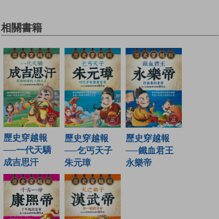
相關書籍
歷史穿越報
歷史穿越報
歷史穿越報
──一代天驕
──乞丐天子
──鐵血君王
成吉思汗
朱元璋
永樂帝