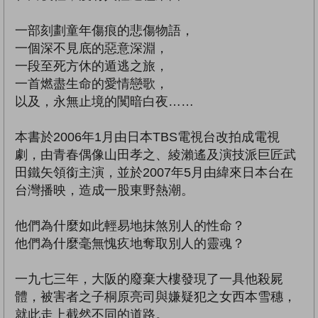
一部刻劃童年傷痕的悲傷物語，
一個深不見底的惡意深淵，
一段至死方休的遁逃之旅，
一首燃盡生命的愛情戀歌，
以及，永無止境的闃暗白夜……
本書於2006年1月由日本TBS電視台改拍成電視
劇，由青春偶像山田孝之、綾瀨遙及演技派巨匠武
田鐵矢領銜主演，並於2007年5月由緯來日本台在
台灣播映，造成一股東野熱潮。
他們為什麼如此輕易地抹煞別人的性命？
他們為什麼毫無愧疚地奪取別人的靈魂？
一九七三年，大阪的廢棄大樓發現了一具他殺屍
體，被害者之子桐原亮司與嫌疑犯之女西本雪穗，
就此走上截然不同的道路。