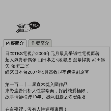
加入閱讀紀錄
內容簡介
作者簡介
日本TBS電視台2006年元月最具爭議性電視原著
超人氣青春偶像 山田孝之×綾瀨遙 螢幕悍將 武田鐵
矢 領銜主演
緯來日本台2007年5月高收視率偶像劇原著
第一百二十二屆直木獎入圍作品
東野圭吾剖析人性黑暗面，探討純愛極限，
故事情節橫跨19年、盪氣迴腸之恢宏鉅著
在白夜裡，沒有人性這種東西！