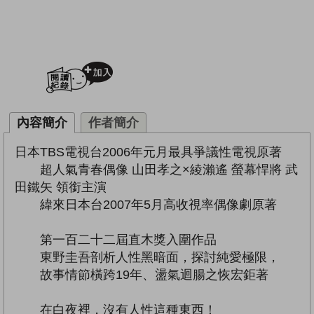
加入閱讀紀錄
內容簡介
作者簡介
日本TBS電視台2006年元月最具爭議性電視原著
超人氣青春偶像 山田孝之×綾瀨遙 螢幕悍將 武
田鐵矢 領銜主演
緯來日本台2007年5月高收視率偶像劇原著
第一百二十二屆直木獎入圍作品
東野圭吾剖析人性黑暗面，探討純愛極限，
故事情節橫跨19年、盪氣迴腸之恢宏鉅著
在白夜裡，沒有人性這種東西！