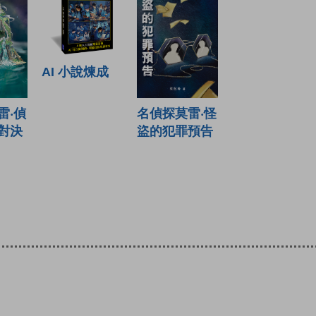
AI 小說煉成
雷‧偵
名偵探莫雷‧怪
對決
盜的犯罪預告