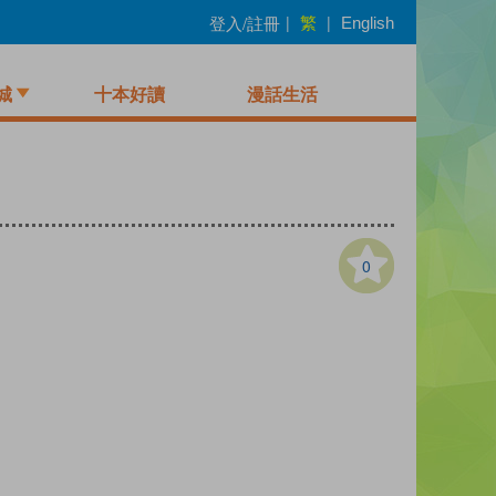
繁
登入/註冊
|
|
English
城
十本好讀
漫話生活
0