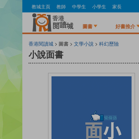
Skip
教城主頁
教師
中學生
小學生
家長
to
main
content
圖書
好書推介
香港閱讀城
> 圖書 >
文學小說
>
科幻歷險
小說面書