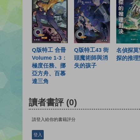
Q版特工43 街
Q版特工 合冊
名偵探莫
頭魔術師與消
Volume 1-3：
探的推理
失的孩子
極度任務、挪
亞方舟、百慕
達三角
讀者書評
(0)
請登入給你的書籍評分
登入