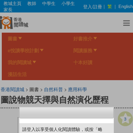
Skip
教城主頁
教師
中學生
小學生
繁
登入/註冊
|
|
English
to
家長
main
content
圖書
好書推介
e悅讀學校計劃
閱讀服務
我的閱讀城
十本好讀
漫話生活
香港閱讀城
> 圖書 >
自然科普
>
應用科學
圖說物競天擇與自然演化歷程
3
請登入以享受個人化閱讀體驗，或按「略