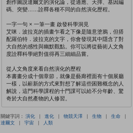
創作圖說達爾文的演化論，從適應、天擇、基因編
碼、突變……詮釋各種不同的自然演化歷程。
一字一句 × 一筆一畫 啟發科學洞見
艾咪．波拉克的插畫乍看之下像是隨意塗鴉，但搭
配羅伯特．波拉克的文字，你會發現其中隱含了對
大自然的感性與幽默觀點。你可以將從藝術人文角
度詮釋科學絕對值得再三細細品嘗。
從人文角度來看自然演化的歷程
本書畫分成十個章節，就像是藝廊裡面有十個展廳
一樣，以嶄新的方式來對想了解這些困難概念的人
解說，這門科學課程的十門課可以給不分年齡、驚
奇於大自然產物的人修習。
關鍵字詞：
演化
|
進化
|
物競天澤
|
生物
|
生命
|
達爾文
|
宇宙
|
人類