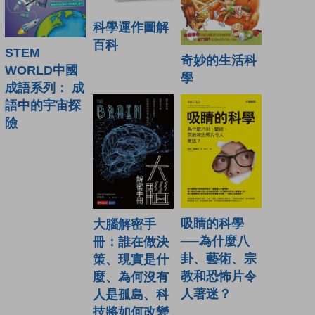
科學運作圖解
百科
STEM
奇妙的生活科
WORLD中國
學
成語系列： 成
語中的宇宙探
險
吸睛的科學
大腦解密手
──為什麼八
冊：誰在做決
卦、藝術、宗
策、現實是什
教和恐怖片令
麼、為何沒有
人著迷？
人是孤島、科
技將如何改變