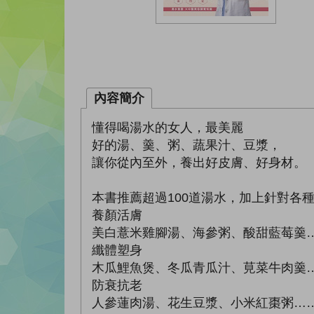
內容簡介
懂得喝湯水的女人，最美麗
好的湯、羹、粥、蔬果汁、豆漿，
讓你從內至外，養出好皮膚、好身材。
本書推薦超過100道湯水，加上針對各
養顏活膚
美白薏米雞腳湯、海參粥、酸甜藍莓羹
纖體塑身
木瓜鯉魚煲、冬瓜青瓜汁、莧菜牛肉羹
防衰抗老
人參蓮肉湯、花生豆漿、小米紅棗粥…