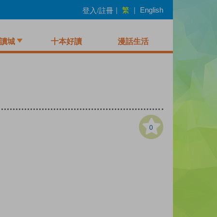
繁
登入/註冊
|
|
English
讀城
十本好讀
漫話生活
0