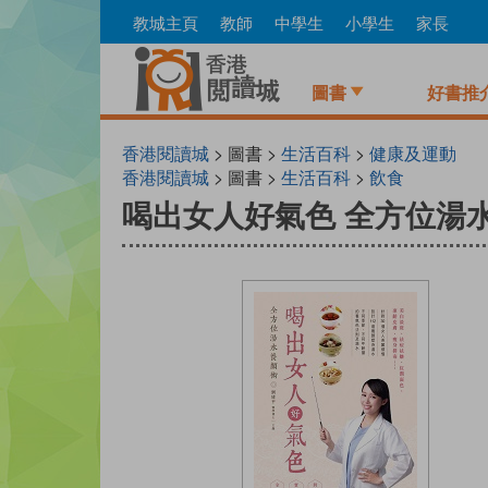
Skip
教城主頁
教師
中學生
小學生
家長
to
main
content
圖書
好書推
香港閱讀城
> 圖書 >
生活百科
>
健康及運動
香港閱讀城
> 圖書 >
生活百科
>
飲食
喝出女人好氣色 全方位湯