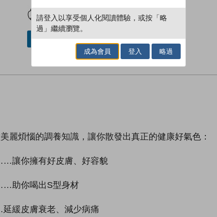
試閲
加入閱讀紀錄
請登入以享受個人化閱讀體驗，或按「略
過」繼續瀏覽。
借閱實體書
成為會員
登入
略過
種美麗煩惱的調養知識，讓你散發出真正的健康好氣色：
……讓你擁有好皮膚、好容貌
……助你喝出S型身材
…延緩皮膚衰老、減少病痛