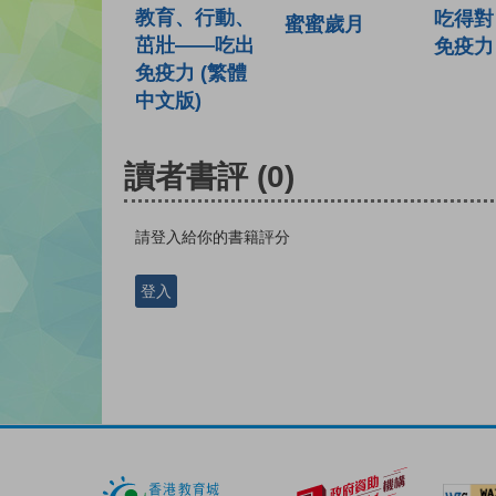
教育、行動、
吃得對
蜜蜜歲月
茁壯——吃出
免疫力
免疫力 (繁體
中文版)
讀者書評
(0)
請登入給你的書籍評分
登入