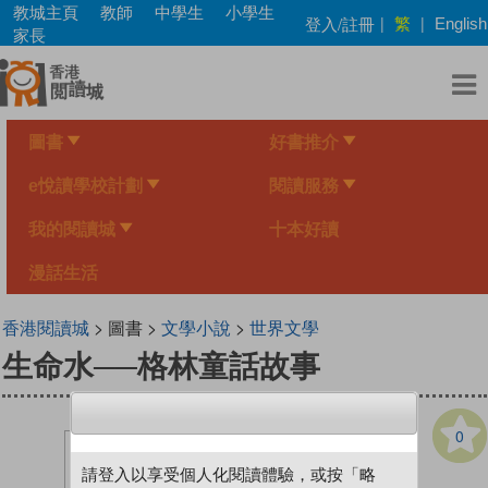
Skip
教城主頁
教師
中學生
小學生
繁
登入/註冊
|
|
English
to
家長
main
content
圖書
好書推介
e悅讀學校計劃
閱讀服務
我的閱讀城
十本好讀
漫話生活
香港閱讀城
> 圖書 >
文學小說
>
世界文學
生命水──格林童話故事
0
請登入以享受個人化閱讀體驗，或按「略