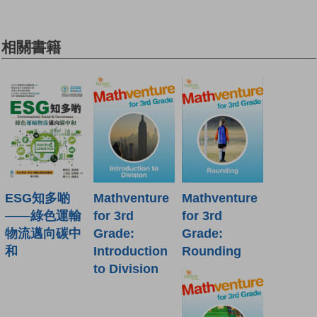
相關書籍
ESG知多啲
Mathventure
Mathventure
——綠色運輸
for 3rd
for 3rd
物流邁向碳中
Grade:
Grade:
和
Introduction
Rounding
to Division