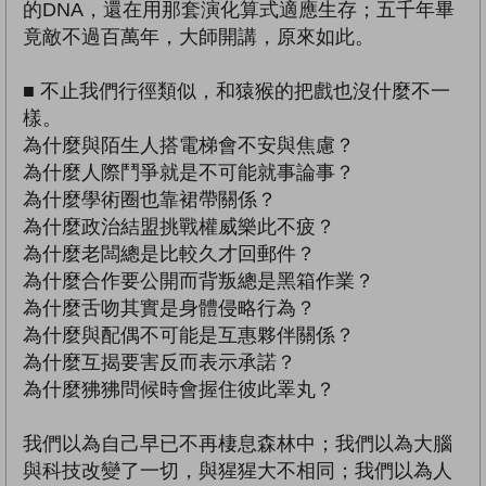
的DNA，還在用那套演化算式適應生存；五千年畢
竟敵不過百萬年，大師開講，原來如此。
■ 不止我們行徑類似，和猿猴的把戲也沒什麼不一
樣。
為什麼與陌生人搭電梯會不安與焦慮？
為什麼人際鬥爭就是不可能就事論事？
為什麼學術圈也靠裙帶關係？
為什麼政治結盟挑戰權威樂此不疲？
為什麼老闆總是比較久才回郵件？
為什麼合作要公開而背叛總是黑箱作業？
為什麼舌吻其實是身體侵略行為？
為什麼與配偶不可能是互惠夥伴關係？
為什麼互揭要害反而表示承諾？
為什麼狒狒問候時會握住彼此睪丸？
我們以為自己早已不再棲息森林中；我們以為大腦
與科技改變了一切，與猩猩大不相同；我們以為人