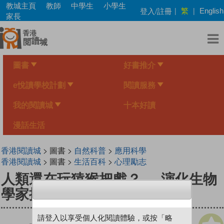
Skip
教城主頁
教師
中學生
小學生
繁
登入/註冊
|
|
English
to
家長
main
content
圖書
好書推介
e悅讀學校計劃
閱讀服務
我的閱讀城
十本好讀
漫話生活
香港閱讀城
> 圖書 >
自然科普
>
應用科學
香港閱讀城
> 圖書 >
生活百科
>
心理勵志
人類還在玩猿猴把戲？──演化生物
學家揭開人類社交行為的秘密
請登入以享受個人化閱讀體驗，或按「略