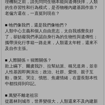
理機制之前，請先問問生物本能與遺傳抉擇，人類
的生存習性和行為模式，是否物種內建基因作祟？
老偏方還在，一直挺到現在？
■ 牠們像我們，還是我們像牠們？
人類中心主義和個人自由意志，太自我感覺良好
了，卻妨礙我們承認自身行為的生物性與遺傳性；
攜帶演化行李箱一路走來，人類還太年輕，還來不
及自作主張。
■ 人際關係 = 猩際關係？
欺上瞞下、爾虞我詐、拉幫結派、稱兄道弟，並非
人性基因即興演出；政治、社群、愛情、親子互
動，微笑、哭泣、憤怒、焦慮情緒，在靈長類本性
中都找得到印記。
■ 萬變不離老祖宗
從叢林到城市，世界變很大，人類還來不及內建新