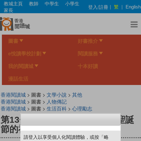
Skip
教城主頁
教師
中學生
小學生
繁
登入/註冊
|
|
English
to
家長
main
content
圖書
好書推介
e悅讀學校計劃
閱讀服務
我的閱讀城
十本好讀
漫話生活
香港閱讀城
> 圖書 >
文學小說
>
其他
香港閱讀城
> 圖書 >
人物傳記
香港閱讀城
> 圖書 >
生活百科
>
心理勵志
第13個禮物：一個真實發生在聖誕
節的祝福奇蹟
請登入以享受個人化閱讀體驗，或按「略