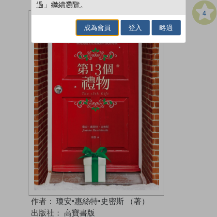
過」繼續瀏覽。
4
成為會員
登入
略過
作者：
瓊安•惠絲特•史密斯 （著）
出版社：
高寶書版