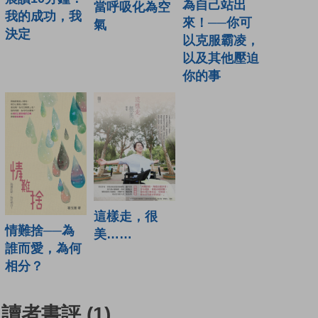
為自己站出
當呼吸化為空
我的成功，我
來！──你可
氣
決定
以克服霸凌，
以及其他壓迫
你的事
這樣走，很
情難捨──為
美……
誰而愛，為何
相分？
讀者書評
(1)