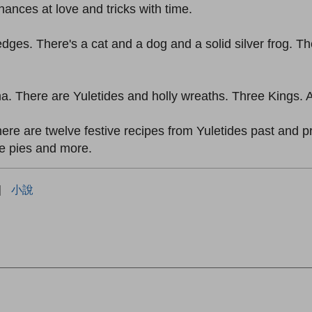
hances at love and tricks with time.
ledges. There's a cat and a dog and a solid silver frog. T
There are Yuletides and holly wreaths. Three Kings. And
here are twelve festive recipes from Yuletides past and 
ce pies and more.
|
小說