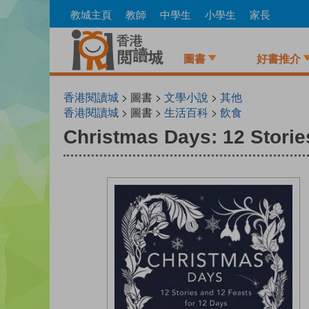
Skip
教城主頁
教師
中學生
小學生
家長
to
main
content
圖書
好書推介
香港閱讀城
> 圖書 >
文學小說
>
其他
香港閱讀城
> 圖書 >
生活百科
>
飲食
Christmas Days: 12 Storie