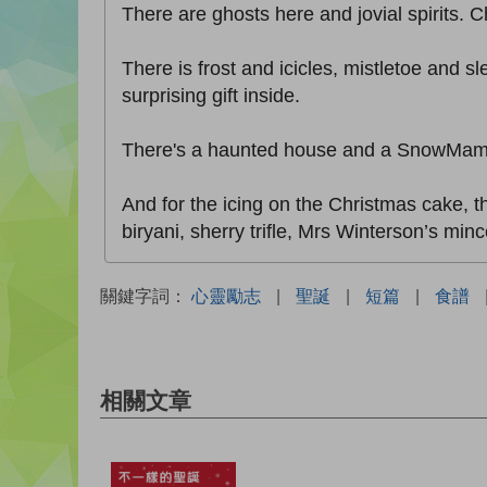
There are ghosts here and jovial spirits. C
There is frost and icicles, mistletoe and s
surprising gift inside.
There's a haunted house and a SnowMama. 
And for the icing on the Christmas cake, t
biryani, sherry trifle, Mrs Winterson’s min
關鍵字詞：
心靈勵志
|
聖誕
|
短篇
|
食譜
相關文章