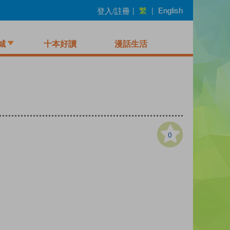
繁
登入/註冊
|
|
English
城
十本好讀
漫話生活
0