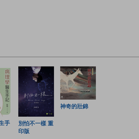
神奇的壯錦
生手
別怕不一樣 重
印版