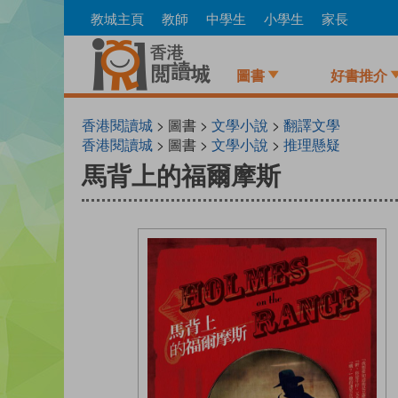
Skip
教城主頁
教師
中學生
小學生
家長
to
main
content
圖書
好書推介
香港閱讀城
> 圖書 >
文學小說
>
翻譯文學
香港閱讀城
> 圖書 >
文學小說
>
推理懸疑
馬背上的福爾摩斯