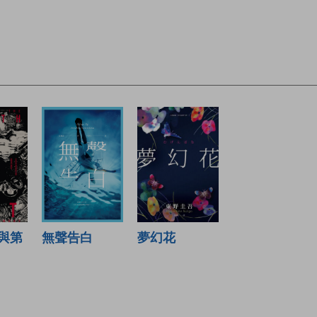
無聲告白
與第
夢幻花