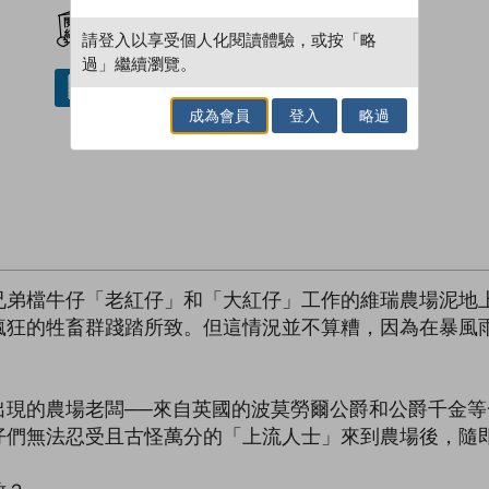
加入閱讀紀錄
請登入以享受個人化閱讀體驗，或按「略
過」繼續瀏覽。
借閱實體書
成為會員
登入
略過
兄弟檔牛仔「老紅仔」和「大紅仔」工作的維瑞農場泥地
瘋狂的牲畜群踐踏所致。但這情況並不算糟，因為在暴風
出現的農場老闆──來自英國的波莫勞爾公爵和公爵千金
仔們無法忍受且古怪萬分的「上流人士」來到農場後，隨