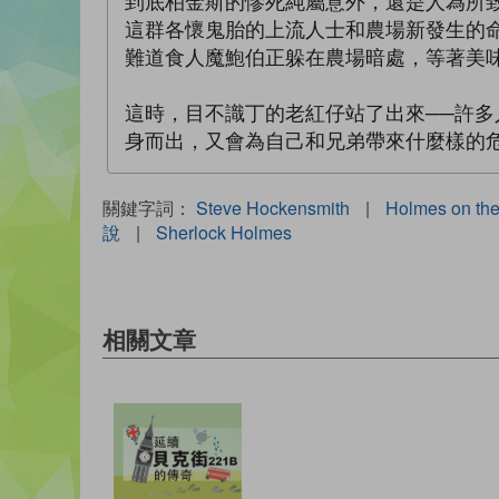
到底柏金斯的慘死純屬意外，還是人為所
這群各懷鬼胎的上流人士和農場新發生的
難道食人魔鮑伯正躲在農場暗處，等著美
這時，目不識丁的老紅仔站了出來──許多
身而出，又會為自己和兄弟帶來什麼樣的
關鍵字詞：
Steve Hockensmith
|
Holmes on th
說
|
Sherlock Holmes
相關文章