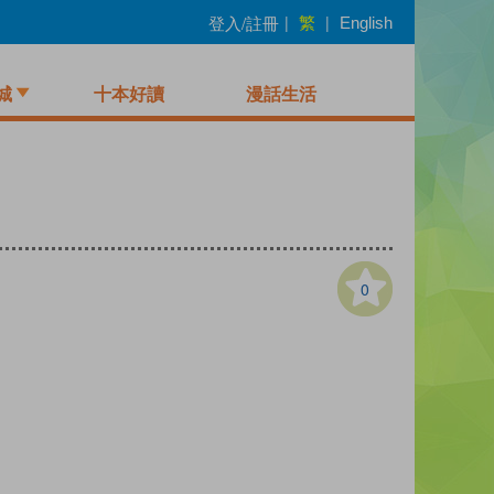
繁
登入/註冊
|
|
English
城
十本好讀
漫話生活
0