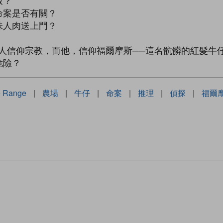
致？
命案是否有關？
味人肉送上門？
人信仰宗教，而他，信仰福爾摩斯──這名骯髒的紅髮牛
危險？
e Range
|
農場
|
牛仔
|
命案
|
推理
|
偵探
|
福爾