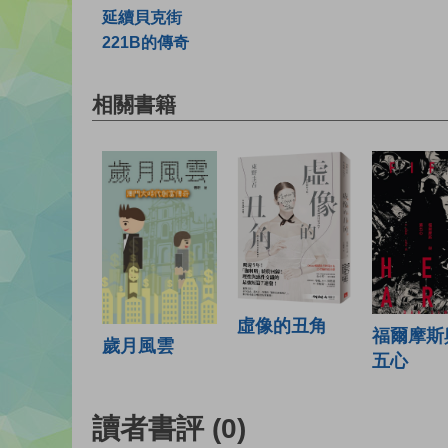
延續貝克街
221B的傳奇
相關書籍
虛像的丑角
福爾摩斯
歲月風雲
五心
讀者書評
(0)