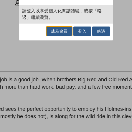
請登入以享受個人化閱讀體驗，或按「略
過」繼續瀏覽。
成為會員
登入
略過
 job is a good job. When brothers Big Red and Old Red 
ch more than hard work, bad pay, and a few free moments 
sees the perfect opportunity to employ his Holmes-inspir
 mostly he does not), is along for the wild ride in this cl