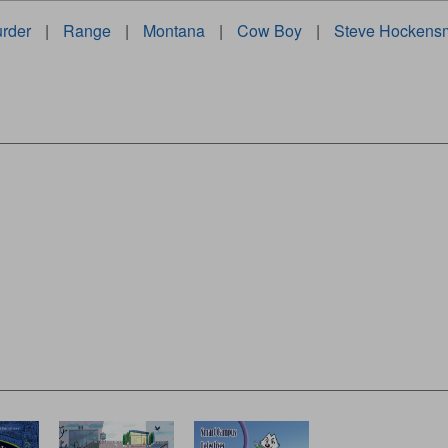
rder
|
Range
|
Montana
|
Cow Boy
|
Steve Hockensm