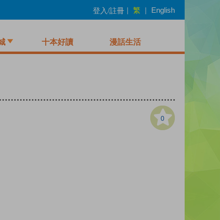
繁
登入/註冊
|
|
English
城
十本好讀
漫話生活
0