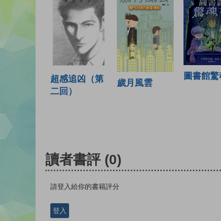
圖書館驚
超感追凶（第
歲月風雲
二回）
讀者書評
(0)
請登入給你的書籍評分
登入