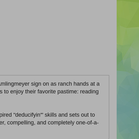
Amlingmeyer sign on as ranch hands at a
to enjoy their favorite pastime: reading
ed "deducifyin'" skills and sets out to
ever, compelling, and completely one-of-a-