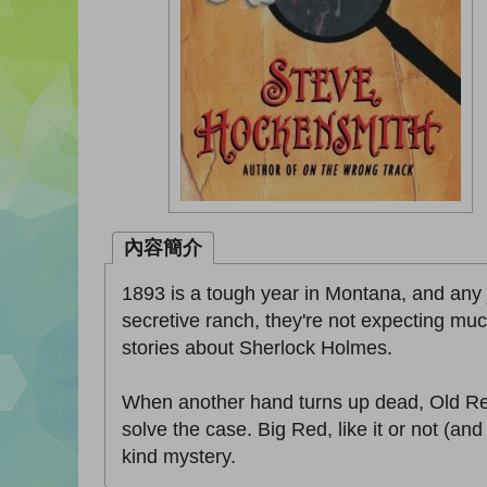
內容簡介
1893 is a tough year in Montana, and any
secretive ranch, they're not expecting mu
stories about Sherlock Holmes.
When another hand turns up dead, Old Red 
solve the case. Big Red, like it or not (and
kind mystery.