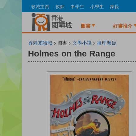
Skip
教城主頁
教師
中學生
小學生
家長
to
main
content
圖書
好書推介
香港閱讀城
> 圖書 >
文學小說
>
推理懸疑
Holmes on the Range