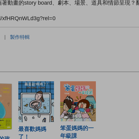
動畫的story board、劇本、場景、道具和情節呈現
ed/xfHRQnWLd3g?rel=0
|
製作特輯
笨蛋媽媽的一
最喜歡媽媽
年級課
了！
的孩