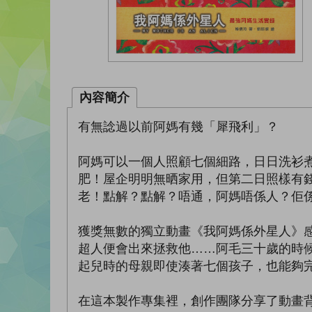
內容簡介
有無諗過以前阿媽有幾「犀飛利」？
阿媽可以一個人照顧七個細路，日日洗衫
肥！屋企明明無晒家用，但第二日照樣有
老！點解？點解？唔通，阿媽唔係人？佢
獲獎無數的獨立動畫《我阿媽係外星人》
超人便會出來拯救他……阿毛三十歲的時
起兒時的母親即使湊著七個孩子，也能夠
在這本製作專集裡，創作團隊分享了動畫