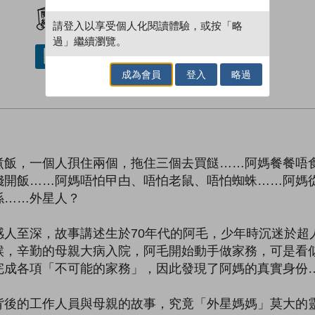
加入閱讀紀錄
請登入以享受個人化閱讀體驗，或按「略
過」繼續瀏覽。
借閱實體書
成為會員
登入
略過
煮飯，一個人孭住兩個，拖住三個去買餸……阿媽餐餐唔食
錢開飯……阿媽唔怕曱甴、唔怕老鼠、唔怕蜘蛛……阿媽
係……外星人？
感人至深，故事講述生於70年代的阿毛，少年時沉迷於超
候，辛勤的母親大病入院，阿毛開始動手做家務，可是看
完成各項「不可能的家務」，因此發現了阿媽的真實身份
背後的工作人員與母親的故事，究竟「外星媽媽」莫大的