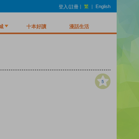
繁
登入/註冊
|
|
English
城
十本好讀
漫話生活
5