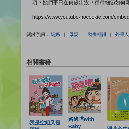
項？她們平日在何處出沒？種種細節如何藉著
https://www.youtube-nocookie.com/emb
關鍵字詞：
媽媽
|
母親
|
動畫相關
|
外星人
相關書籍
路邊喵with
我是空姐又是
Baby
跟著心中