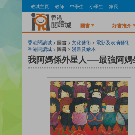
Skip
教城主頁
教師
中學生
小學生
家長
to
main
content
圖書
好書推介
香港閱讀城
> 圖書 >
文化藝術
>
電影及表演藝術
香港閱讀城
> 圖書 >
漫畫及繪本
我阿媽係外星人──最強阿媽