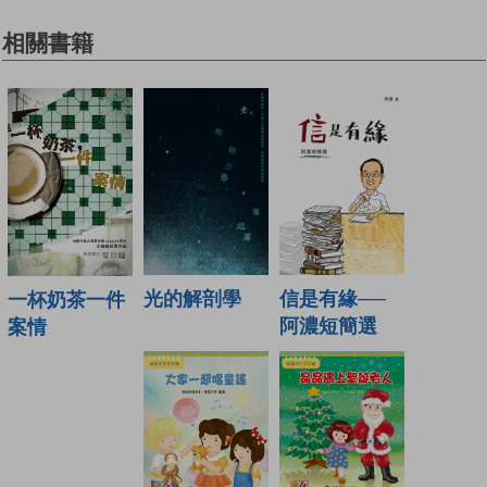
相關書籍
光的解剖學
信是有緣──
一杯奶茶一件
阿濃短簡選
案情