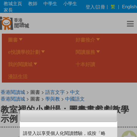
Skip
教城主頁
教師
中學生
小學生
繁
登入/註冊
|
|
English
to
家長
main
content
圖書
好書推介
e悅讀學校計劃
閱讀服務
我的閱讀城
十本好讀
漫話生活
香港閱讀城
> 圖書 >
語言文字
>
中文
香港閱讀城
> 圖書 >
學與教
>
中國語文
教室裡的小劇場：圖畫書戲劇教學
示例
請登入以享受個人化閱讀體驗，或按「略