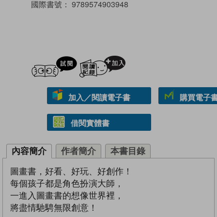
國際書號：
9789574903948
試閲
加入閱讀紀錄
加入／閱讀電子書
購買電子書 
借閱實體書
內容簡介
作者簡介
本書目錄
圖畫書，好看、好玩、好創作！
每個孩子都是角色扮演大師，
一進入圖畫書的想像世界裡，
將盡情馳騁無限創意！