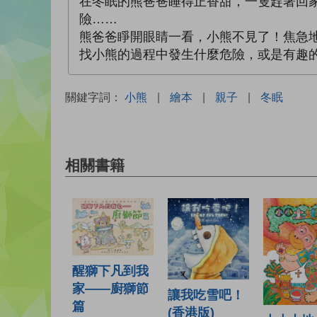
在冬眠的熊爸爸睡得正香甜，一隻趕著回
險……
熊爸爸睜開眼睛一看，小熊不見了！焦急
找小熊的過程中發生什麼危險，或是有趣
關鍵字詞：
小熊
|
繪本
|
親子
|
冬眠
相關書籍
醒獅下凡到我
家——廚獅節
讓我吃雪吧！
篇
(香港版)