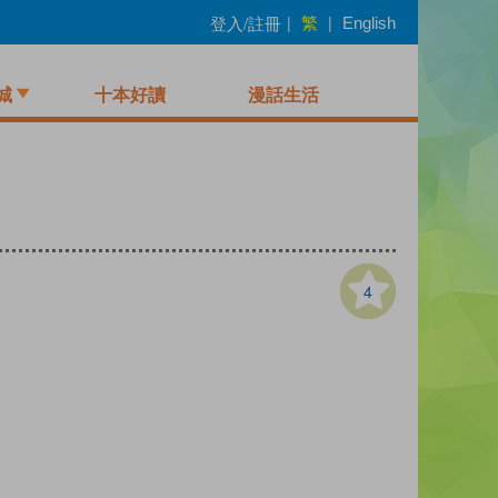
繁
登入/註冊
|
|
English
城
十本好讀
漫話生活
4