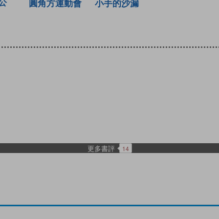
公
圓角方運動會
小手的沙漏
更多書評
14