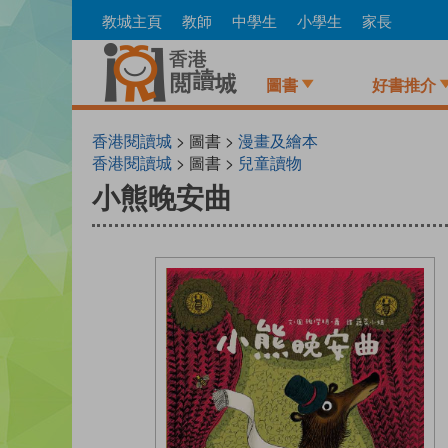
Skip
教城主頁
教師
中學生
小學生
家長
to
main
content
圖書
好書推介
香港閱讀城
> 圖書 >
漫畫及繪本
香港閱讀城
> 圖書 >
兒童讀物
小熊晚安曲