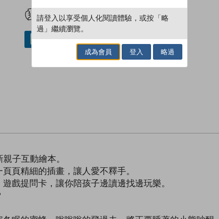
試閲
加入閱讀紀錄
請登入以享受個人化閱讀體驗，或按「略
過」繼續瀏覽。
借閱實體書
成為會員
登入
略過
新親子互動繪本。
一頁頁精細的插畫，讓人愛不釋手。
」遊戲提問卡，讓你陪孩子邊讀邊找邊玩樂。
？