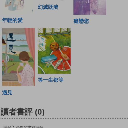
幻滅既濟
年輕的愛
癡戀您
等一生都等
遇見
讀者書評
(0)
請登入給你的書籍評分