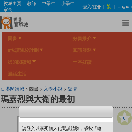
Skip
教城主頁
教師
中學生
小學生
繁
登入/註冊
|
|
English
to
家長
main
content
圖書
好書推介
e悅讀學校計劃
閱讀服務
我的閱讀城
十本好讀
漫話生活
香港閱讀城
> 圖書 >
文學小說
>
愛情
瑪嘉烈與大衛的最初
0
請登入以享受個人化閱讀體驗，或按「略