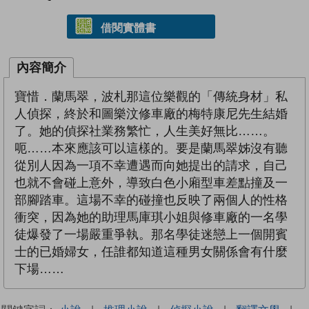
借閱實體書
內容簡介
寶惜．蘭馬翠，波札那這位樂觀的「傳統身材」私
人偵探，終於和圖樂汶修車廠的梅特康尼先生結婚
了。她的偵探社業務繁忙，人生美好無比……。
呃……本來應該可以這樣的。要是蘭馬翠姊沒有聽
從別人因為一項不幸遭遇而向她提出的請求，自己
也就不會碰上意外，導致白色小廂型車差點撞及一
部腳踏車。這場不幸的碰撞也反映了兩個人的性格
衝突，因為她的助理馬庫琪小姐與修車廠的一名學
徒爆發了一場嚴重爭執。那名學徒迷戀上一個開賓
士的已婚婦女，任誰都知道這種男女關係會有什麼
下場……