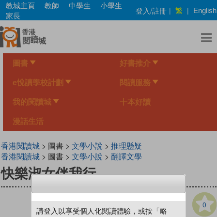
Skip
教城主頁
教師
中學生
小學生
繁
登入/註冊
|
|
English
to
家長
main
content
圖書
好書推介
e悅讀學校計劃
閱讀服務
我的閱讀城
十本好讀
漫話生活
香港閱讀城
> 圖書 >
文學小說
>
推理懸疑
香港閱讀城
> 圖書 >
文學小說
>
翻譯文學
快樂淑女伴我行
0
請登入以享受個人化閱讀體驗，或按「略