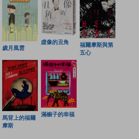
虛像的丑角
福爾摩斯與第
歲月風雲
五心
滿櫥子的幸福
馬背上的福爾
摩斯