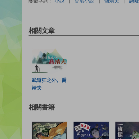
關鍵字詞：
小說
|
香港小說
|
喬靖夫
|
懸疑
相關文章
武道狂之外。喬
靖夫
相關書籍