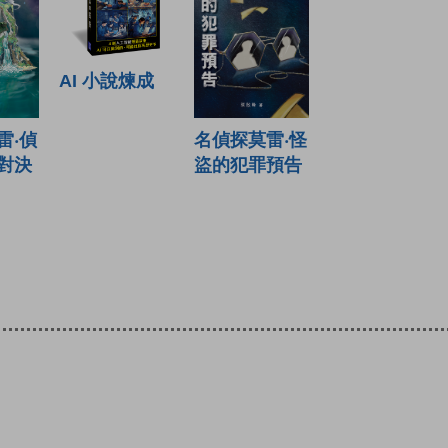
AI 小說煉成
雷‧偵
名偵探莫雷‧怪
對決
盜的犯罪預告