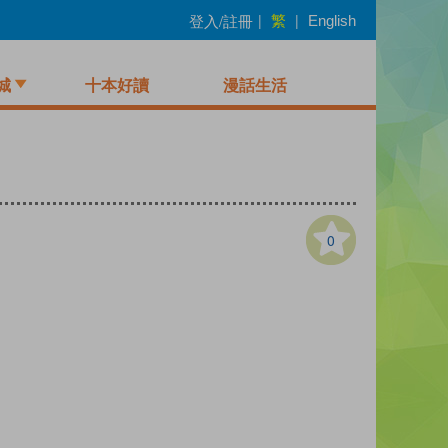
繁
登入/註冊
|
|
English
城
十本好讀
漫話生活
0