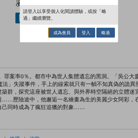
請登入以享受個人化閱讀體驗，或按「略
過」繼續瀏覽。
借閱實體書
成為會員
登入
略過
央。罪案率0％。都市中為世人集體遺忘的黑洞。「吳公大
運魔法」失蹤事件，手上的線索就只有一幀不知真偽的詭異
建築群，探究這座被世人遺忘、與外界時空隔絕的立體迷
題……歷險途中，他邂逅一名繪畫為生的美麗少女阿彩，
自己同時成為了瘋狂追獵的對象……