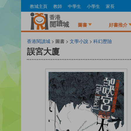
Skip
教城主頁
教師
中學生
小學生
家長
to
main
content
圖書
好書推介
香港閱讀城
> 圖書 >
文學小說
>
科幻歷險
誤宮大廈