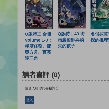
Q版特工43 街
Q版特工 合冊
名偵探莫
頭魔術師與消
Volume 1-3：
探的推理
失的孩子
極度任務、挪
亞方舟、百慕
達三角
讀者書評
(0)
請登入給你的書籍評分
登入