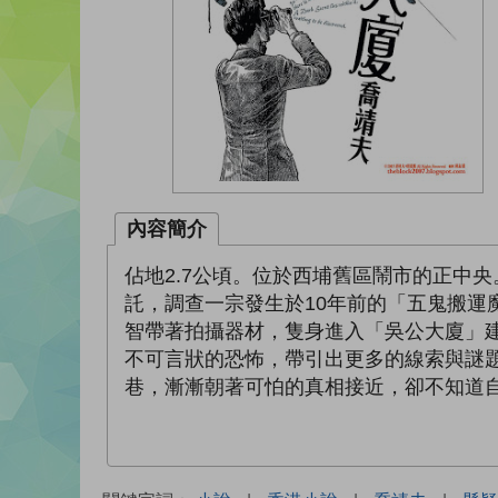
內容簡介
佔地2.7公頃。位於西埔舊區鬧市的正中
託，調查一宗發生於10年前的「五鬼搬
智帶著拍攝器材，隻身進入「吳公大廈」
不可言狀的恐怖，帶引出更多的線索與謎
巷，漸漸朝著可怕的真相接近，卻不知道