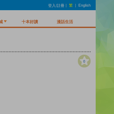
繁
登入/註冊
|
|
English
城
十本好讀
漫話生活
0