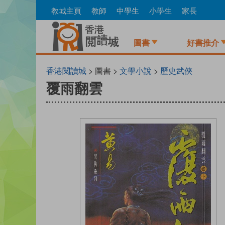
Skip
教城主頁
教師
中學生
小學生
家長
to
main
content
圖書
好書推介
香港閱讀城
> 圖書 >
文學小說
>
歷史武俠
覆雨翻雲