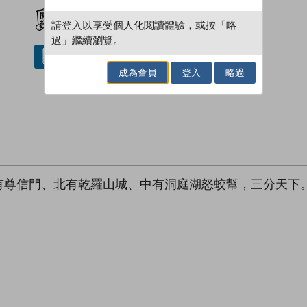
加入閱讀紀錄
請登入以享受個人化閱讀體驗，或按「略
過」繼續瀏覽。
借閱實體書
成為會員
登入
略過
有尊信門、北有乾羅山城、中有洞庭湖怒蛟幫，三分天下