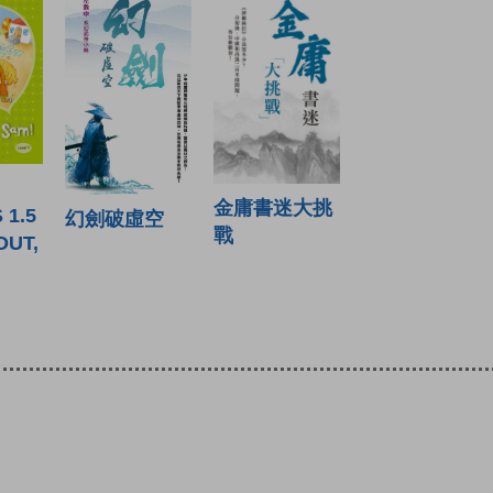
金庸書迷大挑
 1.5
幻劍破虛空
戰
OUT,