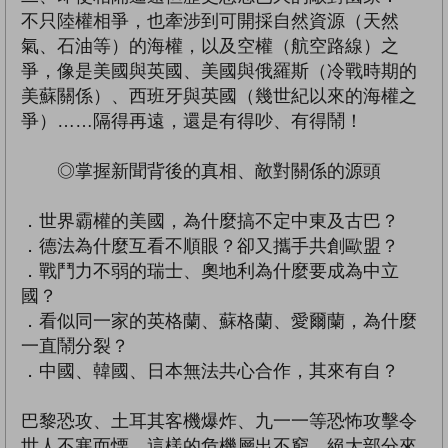
不只陸權相爭，也牽涉到可開採自然資源（天然
氣、石油等）的海權，以及空權（航空路線）之
爭，像是美國與英國、美國與俄羅斯（冷戰時期的
美蘇關係）、西班牙與英國（幾世紀以來的海權之
爭）……隔得再遠，還是有得吵、有得鬧！
◎掌握新聞背後的真相、敵對關係的源頭
．世界霸權的美國，為什麼搞不定中東及古巴？
．德法為什麼互看不順眼？卻又攜手共創歐盟？
．戰鬥力不弱的瑞士、奧地利為什麼要成為中立
國？
．看似同一家的英格蘭、蘇格蘭、愛爾蘭，為什麼
一直鬧分裂？
．中國、韓國、日本無法共心合作，其來有自？
巴黎恐攻、土耳其客機爆炸、九一一等恐怖攻擊令
世人不寒而慄，這樣的危機層出不窮，絕大部分來