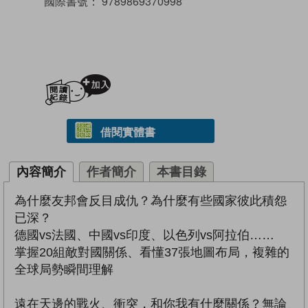
國際書號：
9789869370998
加入閱讀紀錄
借閱實體書
內容簡介
作者簡介
本書目錄
為什麼友邦會反目成仇？為什麼有些國家彼此積怨
已深？
德國vs法國、中國vs印度、以色列vs阿拉伯……
掌握20組敵對國關係、看懂37張地圖布局，複雜的
全球局勢瞬間理解
遠在天邊的戰火、衝突，和你我有什麼關係？無論