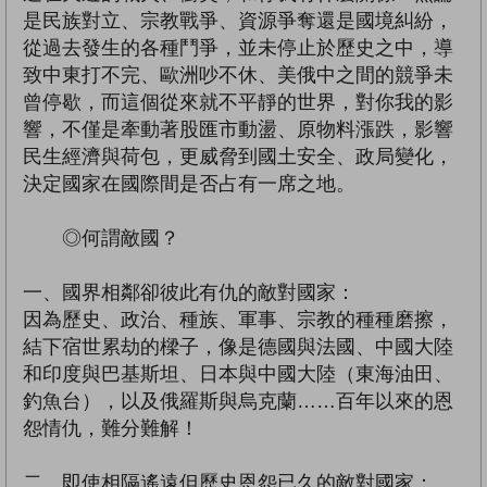
是民族對立、宗教戰爭、資源爭奪還是國境糾紛，
從過去發生的各種鬥爭，並未停止於歷史之中，導
致中東打不完、歐洲吵不休、美俄中之間的競爭未
曾停歇，而這個從來就不平靜的世界，對你我的影
響，不僅是牽動著股匯市動盪、原物料漲跌，影響
民生經濟與荷包，更威脅到國土安全、政局變化，
決定國家在國際間是否占有一席之地。
◎何謂敵國？
一、國界相鄰卻彼此有仇的敵對國家：
因為歷史、政治、種族、軍事、宗教的種種磨擦，
結下宿世累劫的樑子，像是德國與法國、中國大陸
和印度與巴基斯坦、日本與中國大陸（東海油田、
釣魚台），以及俄羅斯與烏克蘭……百年以來的恩
怨情仇，難分難解！
二、即使相隔遙遠但歷史恩怨已久的敵對國家：