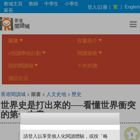
Skip
教城主頁
教師
中學生
小學生
繁
登入/註冊
|
|
English
to
家長
main
content
圖書
好書推介
e悅讀學校計劃
閱讀服務
我的閱讀城
十本好讀
漫話生活
香港閱讀城
> 圖書 >
人文史地
>
歷史
世界史是打出來的──看懂世界衝突
的第一本書
5
請登入以享受個人化閱讀體驗，或按「略