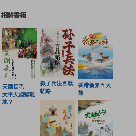
相關書籍
孫子兵法百戰
香港新界五大
天國長毛——
轁略
族
太平天國堅離
地？