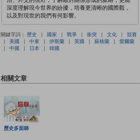
治、外交的視野，了解敵對關係形成的脈絡，更能
深度理解現今世界的紛擾，培養更清晰的國際觀，
以及對現世的我們有何影響。
關鍵字詞：
歷史
|
國家
|
戰爭
|
衝突
|
文化
|
競賽
|
美國
|
中東
|
伊斯蘭
|
英國
|
蘇格蘭
|
愛爾蘭
|
中國
|
日本
|
韓國
相關文章
歷史多面睇