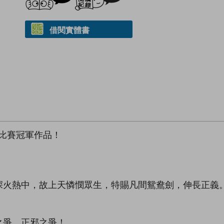
借閱實體書
作比賽冠軍作品！
深火熱中，故上天憐憫眾生，特賜凡間鴛鴦劍，伸長正義
之爭、正邪之爭！