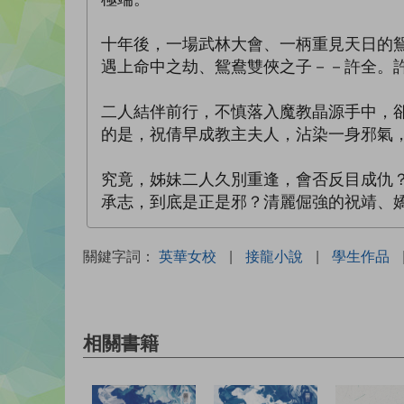
十年後，一場武林大會、一柄重見天日的
遇上命中之劫、鴛鴦雙俠之子－－許全。
二人結伴前行，不慎落入魔教晶源手中，
的是，祝倩早成教主夫人，沾染一身邪氣
究竟，姊妹二人久別重逢，會否反目成仇
承志，到底是正是邪？清麗倔強的祝靖、
關鍵字詞：
英華女校
|
接龍小說
|
學生作品
相關書籍