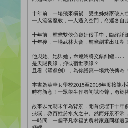
十年前，一場飛來橫禍，雙生姊妹家破人
一人流落魔教，一人遁入空門，命運各自
十年前，鴛鴦雙俠命喪奸佞手中，臨終託
十年後，一場武林大會，鴛鴦劍重出江湖
他與她、她與她，命運終將交錯糾纏……
是天賜良緣，抑或宿世孽緣？
且看《鴛鴦劍》，為你譜寫一場武俠傳奇
本書為英華女學校2015至2016年度
時有新意！一眾學生作者初試啼聲，勇於
故事以元朝末年為背景，開首便埋下十年
扶弱，救百姓於水火之中。然而好景不常
一時間，一個平凡幸福的農村家庭同樣遭
極端。