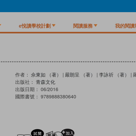
e悅讀學校計劃
閱讀服務
我的閱讀
作者：
佘東如 （著）
|
嚴朗呈 （著）
|
李詠祈 （著）
|
出版社：
青森文化
出版日期：
06/2016
國際書號：
9789888380640
試閲
加入閱讀紀錄