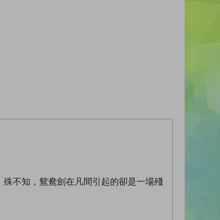
。殊不知，鴛鴦劍在凡間引起的卻是一場殘