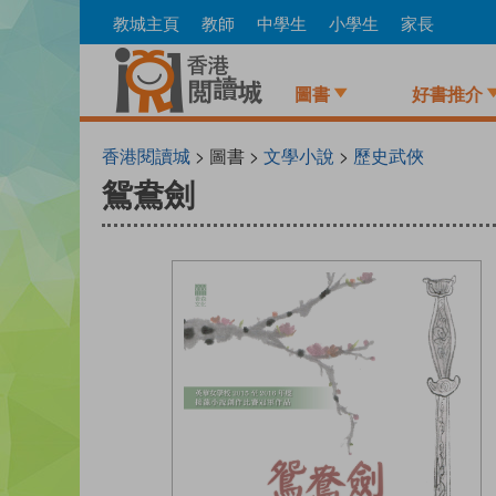
Skip
教城主頁
教師
中學生
小學生
家長
to
main
content
圖書
好書推介
香港閱讀城
> 圖書 >
文學小說
>
歷史武俠
鴛鴦劍