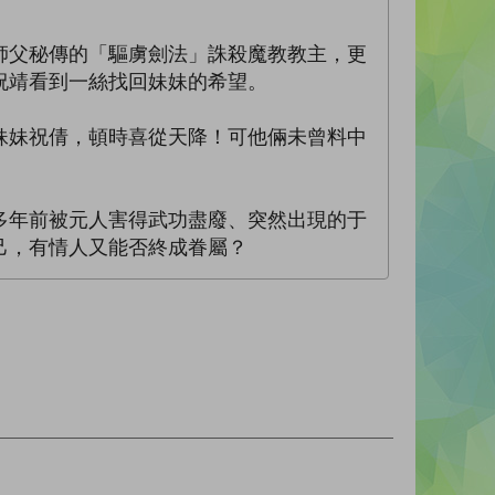
師父秘傳的「驅虜劍法」誅殺魔教教主，更
祝靖看到一絲找回妹妹的希望。
妹妹祝倩，頓時喜從天降！可他倆未曾料中
多年前被元人害得武功盡廢、突然出現的于
己，有情人又能否終成眷屬？