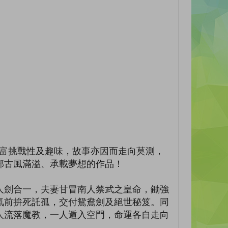
極富挑戰性及趣味，故事亦因而走向莫測，
部古風滿溢、承載夢想的作品！
人劍合一，夫妻甘冒南人禁武之皇命，鋤強
氣前拚死託孤，交付鴛鴦劍及絕世秘笈。同
人流落魔教，一人遁入空門，命運各自走向