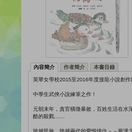
內容簡介
作者簡介
本書目錄
英華女學校2015至2016年度接龍小說創
中學生武俠小說練筆之作！
元朝末年，貪官橫徵暴斂，百姓生活在水
酷的殺戮……
跨越民族、跨越兩代的愛恨情仇－－蒙漢