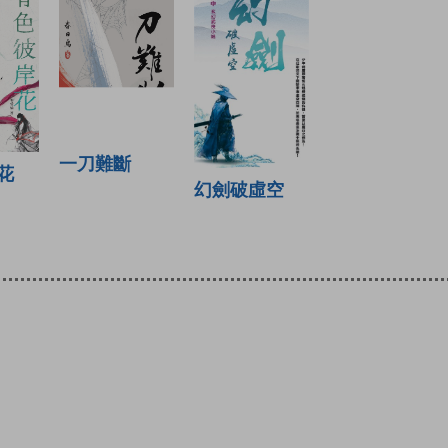
一刀難斷
花
幻劍破虛空