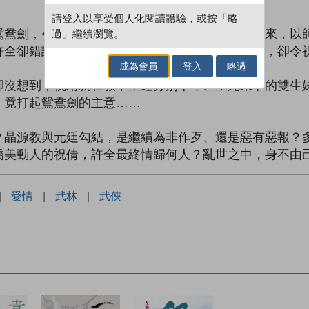
請登入以享受個人化閱讀體驗，或按「略
鴛鴦劍，令前塵往事瞬間揚起！桂華派祝靖尋仇而來，以
過」繼續瀏覽。
許全卻錯認她是「倩姑娘」，一件遺留下來的信物，卻令
成為會員
登入
略過
卻沒想到，祝靖就在教中重逢分別十年、生死未卜的雙生
，竟打起鴛鴦劍的主意……
？晶源教與元廷勾結，是繼續為非作歹、還是惡有惡報？
嬌美動人的祝倩，許全最終情歸何人？亂世之中，身不由
|
愛情
|
武林
|
武俠