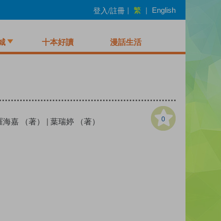
繁
登入/註冊
|
|
English
城
十本好讀
漫話生活
0
羅海嘉 （著）
|
葉瑞婷 （著）