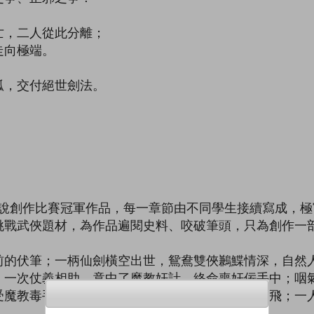
亡，二人從此分離；
走向極端。
孤，交付絕世劍法。
！
！
接龍小說創作比賽冠軍作品，每一章節由不同學生接續寫成，
挑戰武俠題材，為作品遍閱史料、咬破筆頭，只為創作一
前的伏筆；一柄仙劍橫空出世，鴛鴦雙俠鶼鰈情深，自然
，一次仗義相助，竟中了魔教奸計，終命喪奸佞手中；咽
受魔教毒手，一夜之間家破人亡，雙生姊妹從此分飛；一