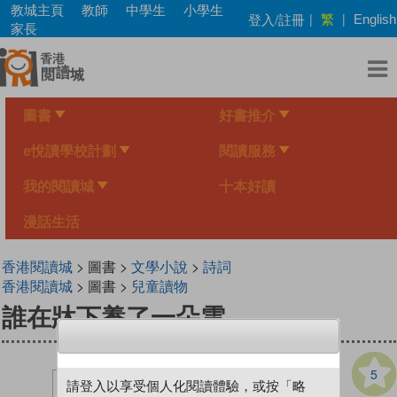
Skip
教城主頁
教師
中學生
小學生
繁
登入/註冊
|
|
English
to
家長
main
content
圖書
好書推介
e悅讀學校計劃
閱讀服務
我的閱讀城
十本好讀
漫話生活
香港閱讀城
> 圖書 >
文學小說
>
詩詞
香港閱讀城
> 圖書 >
兒童讀物
誰在牀下養了一朵雲
5
請登入以享受個人化閱讀體驗，或按「略