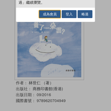
過」繼續瀏覽。
成為會員
登入
略過
作者：
林世仁 （著）
出版社：
商務印書館(香港)
出版日期：
09/2016
國際書號：
9789620704949