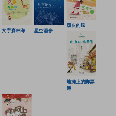
頑皮的風
文字森林海
星空漫步
地攤上的郵票
簿