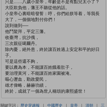
只是……八歲小皇帝，年齡是不是有點兒太小了？
大臣欺負他，藩王不聽從他的話。
小皇帝心裏暗暗發誓：哼，你們給朕等着，等我長
大了，一個個地對付你們！
說到做到──
他鬥鰲拜，平定三藩。
收臺灣，抗沙俄，
三次親征噶爾丹。
除內憂，絕外患，終於讓百姓過上安定和平的好日
子。
可是這些還不夠，
要以農為本，不能讓百姓餓着肚子，
要治理黃河，不能讓百姓家園被淹。
嘔心瀝血，勤政愛民，
雄才偉略，赫赫功績，
終於，成就了一個為世人稱頌的康熙盛世！
關鍵字詞：
歷史穿越報
|
中國歷史
|
皇帝
|
清朝
|
三