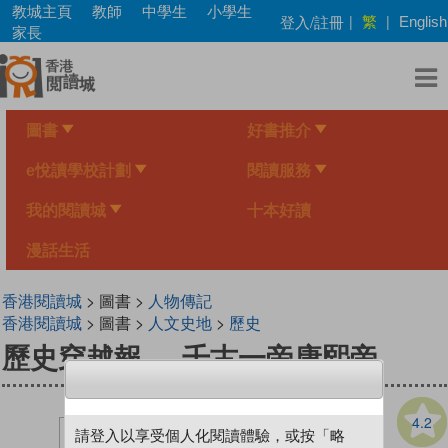
Skip
教城主頁
教師
中學生
小學生
繁
登入/註冊
|
|
English
to
家長
main
content
圖書
好書推介
e悅讀學校計劃
閱讀服務
我的閱讀城
十本好讀
漫話生活
香港閱讀城
> 圖書 >
人物傳記
香港閱讀城
> 圖書 >
人文史地
>
歷史
歷史穿越報──千古一帝康熙帝
4.2
請登入以享受個人化閱讀體驗，或按「略