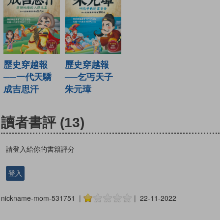
歷史穿越報
歷史穿越報
──一代天驕
──乞丐天子
成吉思汗
朱元璋
讀者書評
(13)
請登入給你的書籍評分
登入
nickname-mom-531751 |
| 22-11-2022