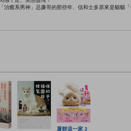
、「治癒系男神」忌廉哥的那些年、信和士多原來是貓貓「
薯餅這一家 2