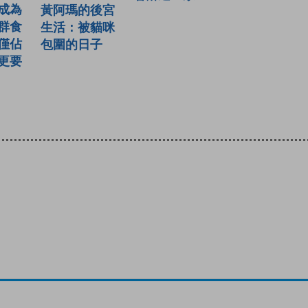
成為
黃阿瑪的後宮
群食
生活：被貓咪
僅佔
包圍的日子
更要