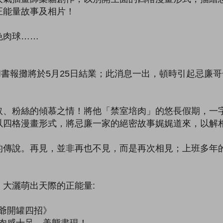
正能量故事及相片！
色肉球……
」
信和書報攤將於5月25日結業；此消息一出，頓時引起忌廉
奴、粉絲的傾慕之情！將他「禁室培肉」的悠長假期，一
以四格漫畫形式，將忌廉一家的絕密故事娓娓道來，以解
的傳說。再見，並非再也不見，而是再次相見；上班多年
大灑萌出天際的正能量:
爺開罐四招》
肉感十足、美態盡現！