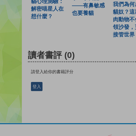
貓心理測驗：
我們為何
——有鼻敏感
解密喵星人在
貓奴？這
也要養貓
想什麼？
肉動物不
領沙發，
接管世界
讀者書評
(0)
請登入給你的書籍評分
登入