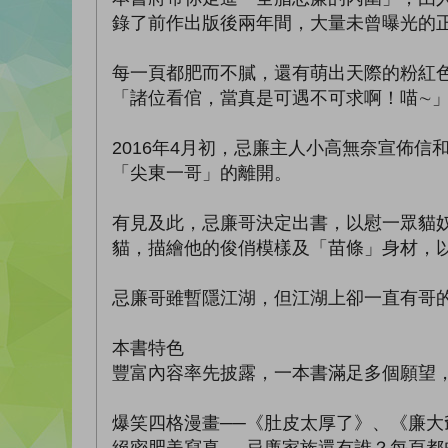
錄了前作出版後兩年間，大量未曾曝光的
每一頁都肥而不膩，還有萌出天際的粉紅
「諸位看倌，當真是可遇不可求啊！喵∼
2016年4月初，忌廉主人小高無奈宣佈
「尖東一哥」的離開。
有見及此，忌廉哥決定出書，以慰一眾貓
貓，描繪他的俊俏模樣及「苗條」身材，
忌廉哥雖暫隱江湖，但江湖上卻一直有哥
本書特色
豐富內容率先披露，一本書滿足多個願望，
爆笑四格漫畫──《肚皮太厚了》、《廉大
絕密肥美寫真──忌廉家族還有誰？每頁都