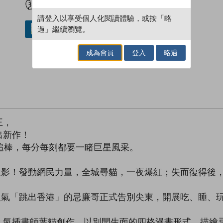
請登入以享受個人化閱讀體驗，或按「略
過」繼續瀏覽。
借閱實體書
成為會員
登入
略過
王，
出新作！
追棒，每分每刻都要一睹巨星風采。
見蹤影！發動網民力量，全城尋貓，一夜爆紅；失而復得後
，人氣「跳出香港」的忌廉哥正式告別尖東，開展吃、睡、
人氣插畫師葉貓創作，以別開生面的四格漫畫形式，描繪