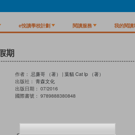
e悅讀學校計劃
閱讀服務
我的閱讀
假期
作者：
忌廉哥 （著）
|
葉貓 Cat Ip （著）
出版社：
青森文化
出版日期：
07/2016
國際書號：
9789888380848
試閲
加入閱讀紀錄