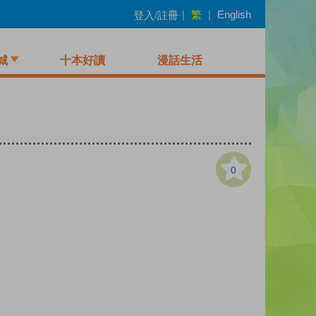
繁
登入/註冊
|
|
English
城
十本好讀
漫話生活
0