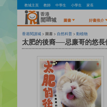
Skip
教城主頁
教師
中學生
小學生
家長
to
main
content
圖書
好書推介
香港閱讀城
> 圖書 >
自然科普
>
動植物
太肥的後裔──忌廉哥的悠長