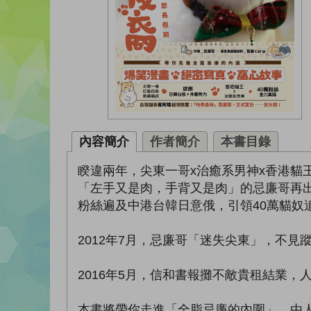
內容簡介
作者簡介
本書目錄
睽違兩年，尖東一哥x治癒系男神x香港貓
「左手又是肉，手背又是肉」的忌廉哥再
粉絲遍及中港台韓日意俄，引領40萬貓奴
2012年7月，忌廉哥「迷失尖東」，不
2016年5月，信和書報攤不敵貴租結業
本書將帶你走進「全脂忌廉的內圍」，由