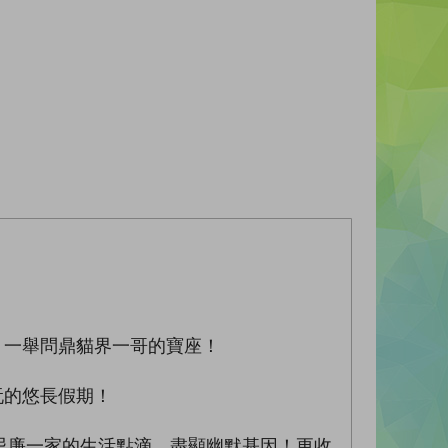
，一舉問鼎貓界一哥的寶座！
玩的悠長假期！
忌廉一家的生活點滴，盡顯幽默基因！更收