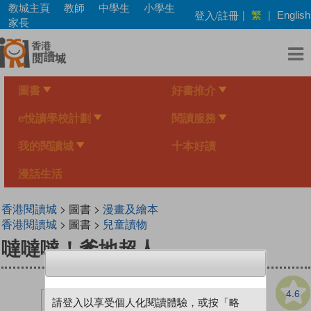
Skip
教城主頁
教師
中學生
小學生
繁
登入/註冊
|
|
English
to
家長
main
content
圖書
好書推介
e悅讀學校計劃
閱讀服務
我的閱讀城
十本好讀
漫話生活
香港閱讀城
> 圖書 >
漫畫及繪本
香港閱讀城
> 圖書 >
兒童讀物
噠噠噠！爹地超人
4.6
請登入以享受個人化閱讀體驗，或按「略