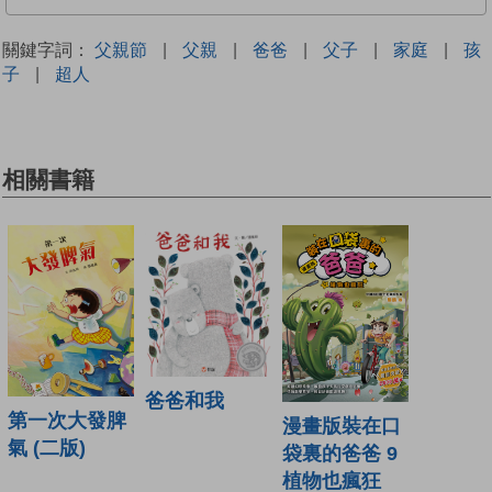
關鍵字詞：
父親節
|
父親
|
爸爸
|
父子
|
家庭
|
孩
子
|
超人
相關書籍
爸爸和我
第一次大發脾
漫畫版裝在口
氣 (二版)
袋裏的爸爸 9
植物也瘋狂