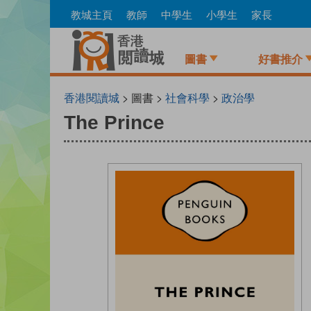
Skip
教城主頁
教師
中學生
小學生
家長
to
main
content
圖書
好書推介
香港閱讀城
> 圖書 >
社會科學
>
政治學
The Prince