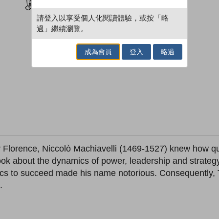
請登入以享受個人化閱讀體驗，或按「略
過」繼續瀏覽。
成為會員
登入
略過
ry Florence, Niccolò Machiavelli (1469-1527) knew how qui
book about the dynamics of power, leadership and strateg
ics to succeed made his name notorious. Consequently, T
.