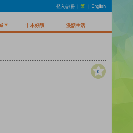
繁
登入/註冊
|
|
English
城
十本好讀
漫話生活
0