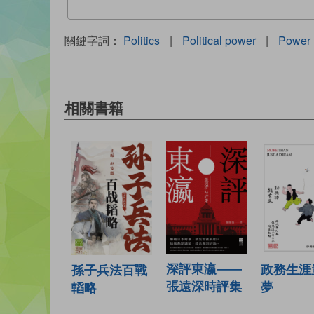
關鍵字詞：
Politics
|
Political power
|
Power
相關書籍
深評東瀛——
政務生涯
孫子兵法百戰
張遠深時評集
夢
轁略