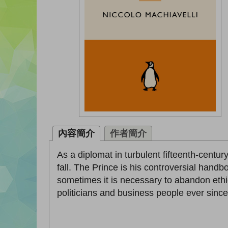
內容簡介
作者簡介
As a diplomat in turbulent fifteenth-centu
fall. The Prince is his controversial hand
sometimes it is necessary to abandon eth
politicians and business people ever since