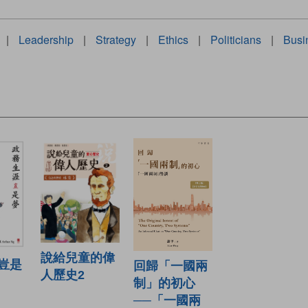
|
Leadership
|
Strategy
|
Ethics
|
Politicians
|
Busi
說給兒童的偉
豈是
回歸「一國兩
人歷史2
制」的初心
──「一國兩