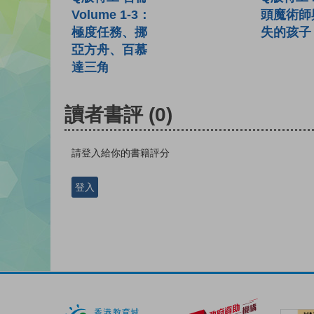
頭魔術師
Volume 1-3：
失的孩子
極度任務、挪
亞方舟、百慕
達三角
讀者書評
(0)
請登入給你的書籍評分
登入