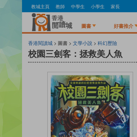
Skip
教城主頁
教師
中學生
小學生
家長
to
main
content
圖書
好書推介
香港閱讀城
> 圖書 >
文學小說
>
科幻歷險
校園三劍客：拯救美人魚