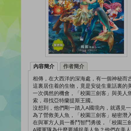
內容簡介
作者簡介
相傳，在大西洋的深海處，有一個神秘而
這裏居住着的生物，竟是安徒生童話裏的
一次偶然的機會，「校園三劍客」與美人
索，尋找亞特蘭提斯王國。
沒想到，他們剛一踏入A國境內，就遇見
為了營救美人魚，「校園三劍客」秘密潛
在與軍方人員一番鬥智鬥勇後，「校園三
A國軍隊為什麼要捕捉美人魚？他們在美