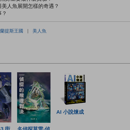
與美人魚展開怎樣的奇遇？
事？
蘭提斯王國
|
美人魚
AI 小說煉成
3 街
名偵探莫雷‧偵