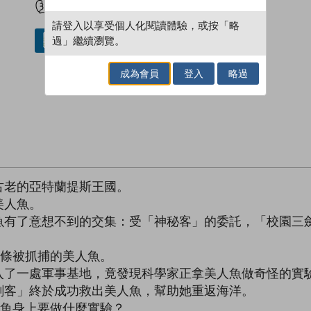
請登入以享受個人化閱讀體驗，或按「略
過」繼續瀏覽。
借閱實體書
成為會員
登入
略過
古老的亞特蘭提斯王國。
美人魚。
魚有了意想不到的交集：受「神秘客」的委託，「校園三
一條被抓捕的美人魚。
入了一處軍事基地，竟發現科學家正拿美人魚做奇怪的實
劍客」終於成功救出美人魚，幫助她重返海洋。
人魚身上要做什麼實驗？