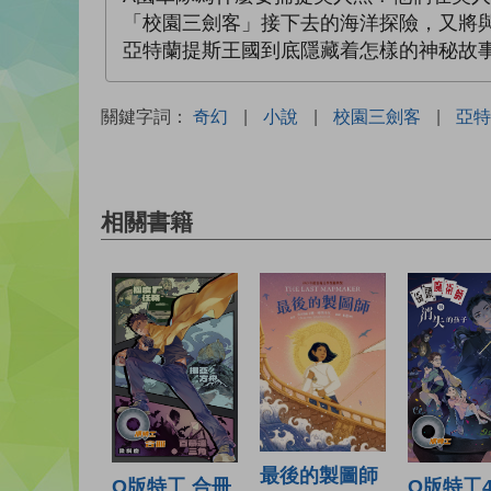
「校園三劍客」接下去的海洋探險，又將
亞特蘭提斯王國到底隱藏着怎樣的神秘故
關鍵字詞：
奇幻
|
小說
|
校園三劍客
|
亞特
相關書籍
最後的製圖師
Q版特工4
Q版特工 合冊