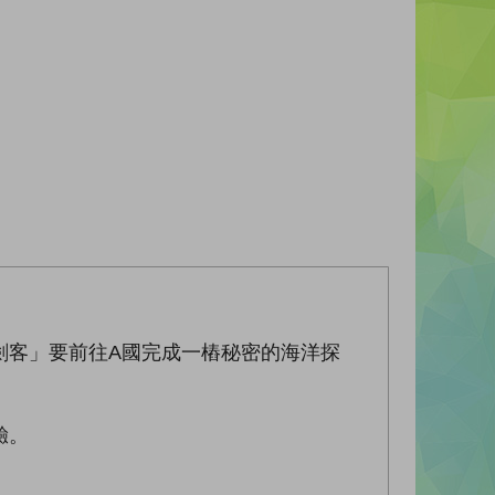
劍客」要前往A國完成一樁秘密的海洋探
驗。