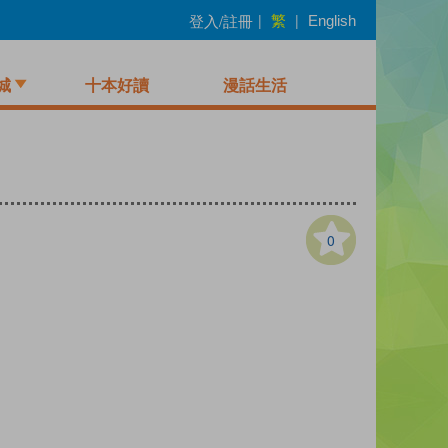
繁
登入/註冊
|
|
English
城
十本好讀
漫話生活
0