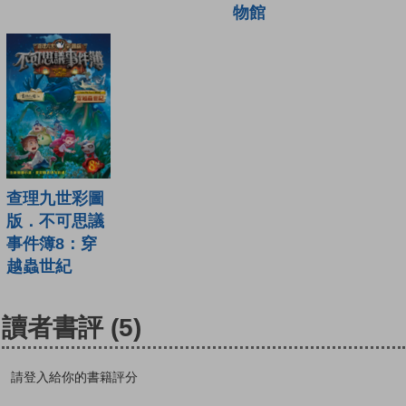
物館
查理九世彩圖
版．不可思議
事件簿8：穿
越蟲世紀
讀者書評
(5)
請登入給你的書籍評分