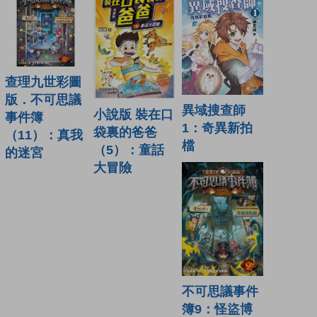
查理九世彩圖
版．不可思議
異域搜查師
小說版 裝在口
事件簿
1：奇異新拍
袋裏的爸爸
（11）：真我
檔
（5）：童話
的迷宮
大冒險
不可思議事件
簿9：怪盜博