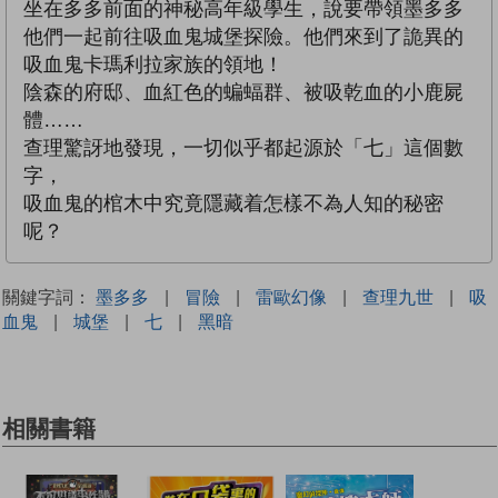
坐在多多前面的神秘高年級學生，說要帶領墨多多
他們一起前往吸血鬼城堡探險。他們來到了詭異的
吸血鬼卡瑪利拉家族的領地！
陰森的府邸、血紅色的蝙蝠群、被吸乾血的小鹿屍
體……
查理驚訝地發現，一切似乎都起源於「七」這個數
字，
吸血鬼的棺木中究竟隱藏着怎樣不為人知的秘密
呢？
關鍵字詞：
墨多多
|
冒險
|
雷歐幻像
|
查理九世
|
吸
血鬼
|
城堡
|
七
|
黑暗
相關書籍