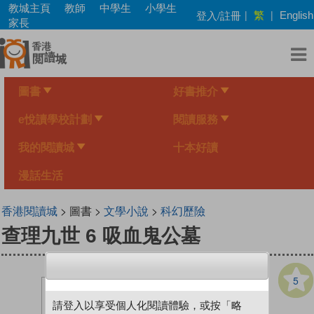
Skip
教城主頁
教師
中學生
小學生
繁
登入/註冊
|
|
English
to
家長
main
content
圖書
好書推介
e悅讀學校計劃
閱讀服務
我的閱讀城
十本好讀
漫話生活
香港閱讀城
> 圖書 >
文學小說
>
科幻歷險
查理九世 6 吸血鬼公墓
5
請登入以享受個人化閱讀體驗，或按「略