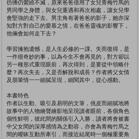
彷彿仍縈繞不滅，原來爸爸借用了女兒青梅竹馬的
男同學之身體，與女兒重遇和再次相處，讓女兒學
會堅強的走下去。男主角有著爸爸的影子，她亦深
知對方對自己的愛慕之情，在爸爸靈魂的影響下，
他倆會如何走下去？
學習擁抱遺憾，是人生必修的一課。失而復得，是
一件很奇妙的事，以為今生不會再見的，對方卻以
另一種形式重現眼前，再次得到，是要從中領略什
麼？再次失去，又是否解脫和成長？作者將父女情
及朋輩情一一細膩呈現，細閱其中，從心感動。
本書特色
作者以生動、吸引及易明的文筆，佻皮而細膩地將
故事中的人物繪聲繪影地呈現讀者眼前，各個角色
個性鮮明，彼此間的關係引入入勝，讀者將會被書
中父女間的深厚感情為之動容，亦會為青梅竹馬之
間的曖昧互動所牽引，而接近結尾時一個極重要角