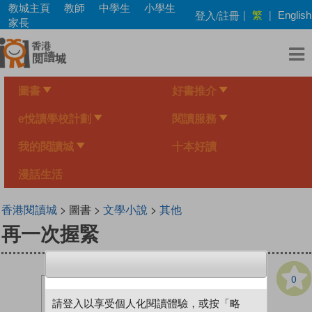
Skip
教城主頁
教師
中學生
小學生
繁
登入/註冊
|
|
English
to
家長
main
content
圖書
好書推介
e悅讀學校計劃
閱讀服務
我的閱讀城
十本好讀
漫話生活
香港閱讀城
> 圖書 >
文學小說
>
其他
再一次握緊
0
請登入以享受個人化閱讀體驗，或按「略