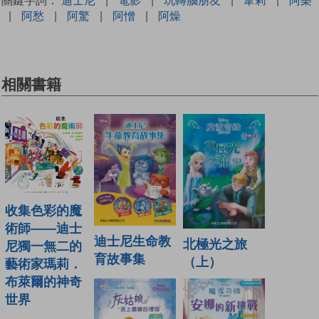
|
阿愁
|
阿驚
|
阿憎
|
阿燥
相關書籍
收集色彩的魔
術師——迪士
迪士尼生命教
北極光之旅
尼獨一無二的
育故事集
（上）
藝術家瑪莉．
布萊爾的神奇
世界