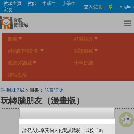
Skip
教城主頁
教師
中學生
小學生
繁
登入/註冊
|
|
English
to
家長
main
content
圖書
好書推介
e悅讀學校計劃
閱讀服務
我的閱讀城
十本好讀
漫話生活
香港閱讀城
> 圖書 >
兒童讀物
玩轉腦朋友（漫畫版）
4.5
請登入以享受個人化閱讀體驗，或按「略