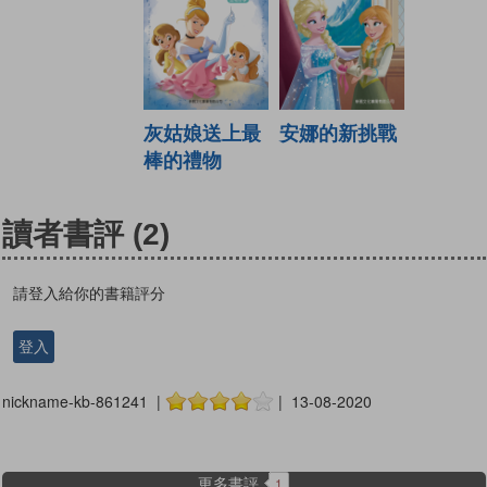
灰姑娘送上最
安娜的新挑戰
棒的禮物
讀者書評
(2)
請登入給你的書籍評分
登入
nickname-kb-861241 |
| 13-08-2020
更多書評
1