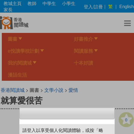
Skip
教城主頁
教師
中學生
小學生
繁
登入/註冊
|
|
English
to
家長
main
content
圖書
好書推介
e悅讀學校計劃
閱讀服務
我的閱讀城
十本好讀
漫話生活
香港閱讀城
> 圖書 >
文學小說
>
愛情
就算愛很苦
0
請登入以享受個人化閱讀體驗，或按「略