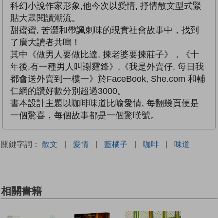
科幻小說作家形象,他今次以愛情, 抒情散文型式緊
貼大眾閱讀潮流。
甜蜜蜜, 苦澀和帶諷刺味的現實社會故事中，找到
了廣大讀者共嗚！
其中《做男人要做比達, 揀老婆要揀莊子》，《十
年後,有一種男人叫謝霆鋒》,《我是外賣仔, 每日我
都會送外賣到一樓一》於FaceBook, She.com 和輔
仁網的讚好數分別超過3000。
書本設計主題以咖啡味道比喻愛情, 每翻幾頁便是
一個驚喜，每個故事都是一個驚嘆號。
關鍵字詞：
散文
|
愛情
|
藍橘子
|
咖啡
|
味道
相關書籍