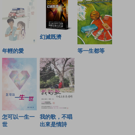
幻滅既濟
年輕的愛
等一生都等
怎可以一生一
我的歌，不唱
世
出來是情詩