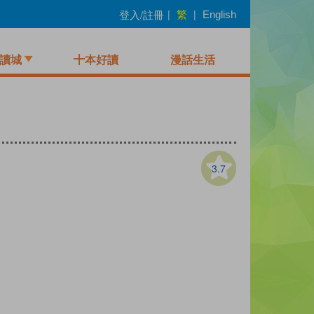
繁
登入/註冊
|
|
English
讀城
十本好讀
漫話生活
3.7