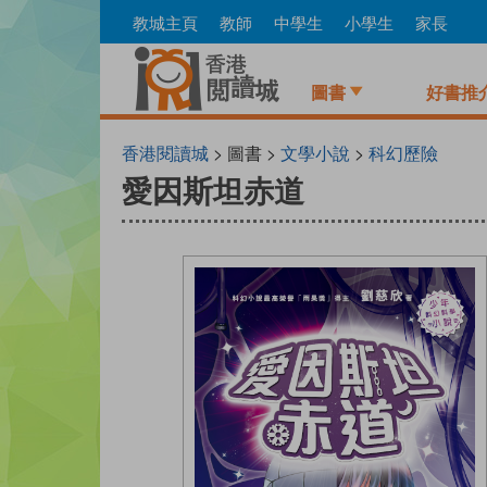
Skip
教城主頁
教師
中學生
小學生
家長
to
main
content
圖書
好書推
香港閱讀城
> 圖書 >
文學小說
>
科幻歷險
愛因斯坦赤道