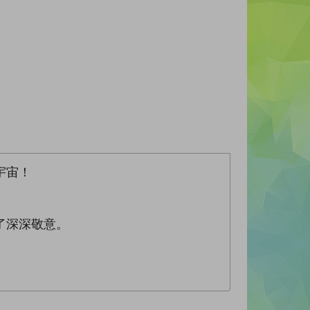
宇宙！
了深深敬意。