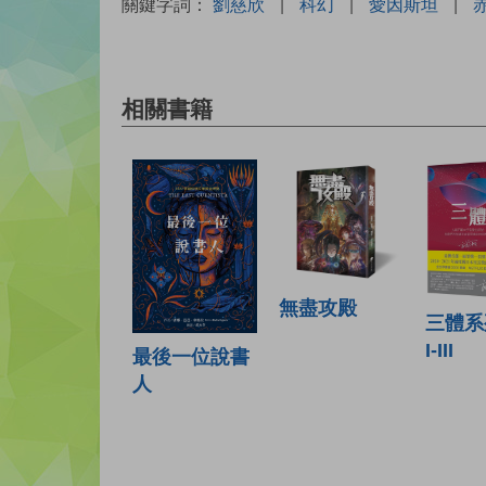
關鍵字詞：
劉慈欣
|
科幻
|
愛因斯坦
|
相關書籍
無盡攻殿
三體系
I-III
最後一位說書
人