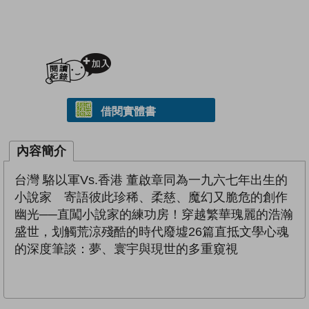
加入閱讀紀錄
借閱實體書
內容簡介
台灣 駱以軍Vs.香港 董啟章同為一九六七年出生的
小說家 寄語彼此珍稀、柔慈、魔幻又脆危的創作
幽光──直闖小說家的練功房！穿越繁華瑰麗的浩瀚
盛世，划觸荒涼殘酷的時代廢墟26篇直抵文學心魂
的深度筆談：夢、寰宇與現世的多重窺視