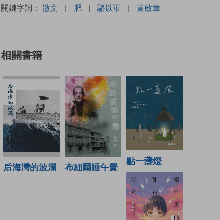
關鍵字詞：
散文
|
肥
|
駱以軍
|
董啟章
相關書籍
點一盞燈
布紐爾睡午覺
后海灣的波瀾