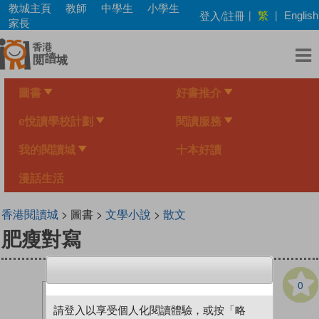
Skip
教城主頁
教師
中學生
小學生
繁
登入/註冊
|
|
English
to
家長
main
content
圖書
好書推介
e悅讀學校計劃
閱讀服務
我的閱讀城
十本好讀
漫話生活
香港閱讀城
> 圖書 >
文學小說
>
散文
肥瘦對寫
0
請登入以享受個人化閱讀體驗，或按「略