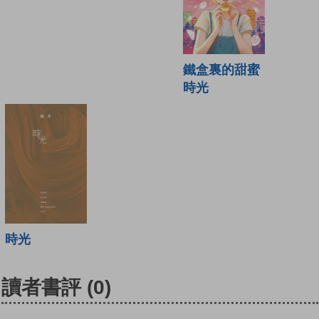
鐵盒裏的甜蜜
時光
時光
讀者書評
(0)