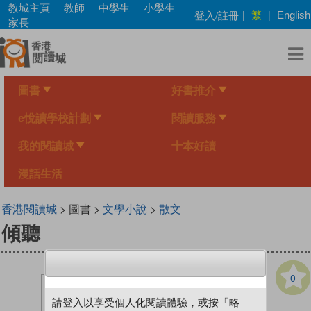
Skip
教城主頁
教師
中學生
小學生
繁
登入/註冊
|
|
English
to
家長
main
content
圖書
好書推介
e悅讀學校計劃
閱讀服務
我的閱讀城
十本好讀
漫話生活
香港閱讀城
> 圖書 >
文學小說
>
散文
傾聽
0
請登入以享受個人化閱讀體驗，或按「略