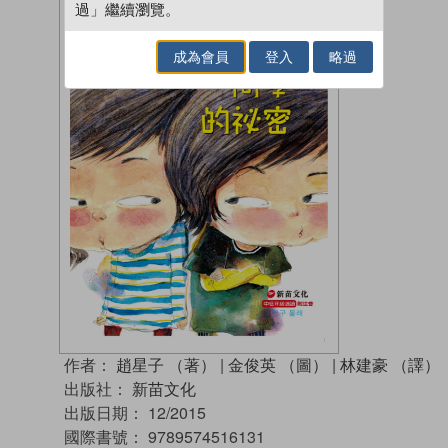
過」繼續瀏覽。
成為會員
登入
略過
作者：
趙星子 （著）
|
金俊英 （圖）
|
林建豪 （譯）
出版社：
新苗文化
出版日期：
12/2015
國際書號：
9789574516131