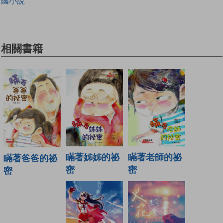
國小說
相關書籍
瞞著姊姊的祕
瞞著老師的祕
瞞著爸爸的祕
密
密
密