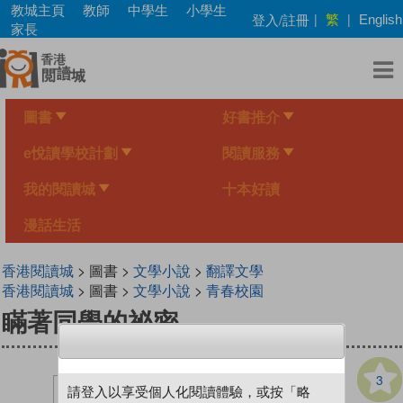
Skip
教城主頁
教師
中學生
小學生
繁
登入/註冊
|
|
English
to
家長
main
content
圖書
好書推介
e悅讀學校計劃
閱讀服務
我的閱讀城
十本好讀
漫話生活
香港閱讀城
> 圖書 >
文學小說
>
翻譯文學
香港閱讀城
> 圖書 >
文學小說
>
青春校園
瞞著同學的祕密
3
請登入以享受個人化閱讀體驗，或按「略