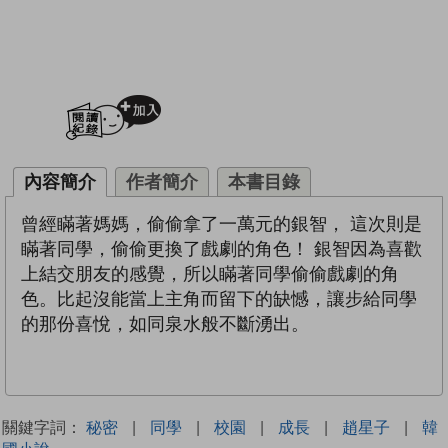
加入閱讀紀錄
內容簡介
作者簡介
本書目錄
曾經瞞著媽媽，偷偷拿了一萬元的銀智， 這次則是
瞞著同學，偷偷更換了戲劇的角色！ 銀智因為喜歡
上結交朋友的感覺，所以瞞著同學偷偷戲劇的角
色。比起沒能當上主角而留下的缺憾，讓步給同學
的那份喜悅，如同泉水般不斷湧出。
關鍵字詞：
秘密
|
同學
|
校園
|
成長
|
趙星子
|
韓