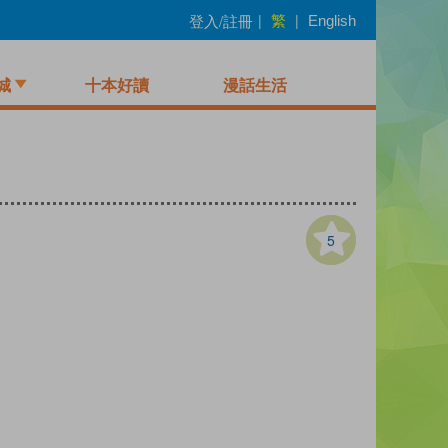
繁
登入/註冊
|
|
English
城
十本好讀
漫話生活
5