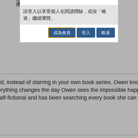
請登入以享受個人化閱讀體驗，或按「略
過」繼續瀏覽。
成為會員
登入
略過
orld, instead of starring in your own book series. Owen kn
erything changes the day Owen sees the impossible hap
half-fictional and has been searching every book she can fi