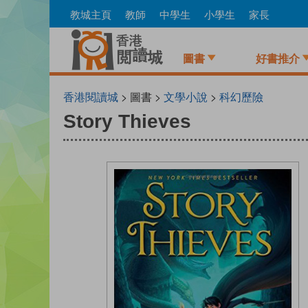
Skip
教城主頁
教師
中學生
小學生
家長
to
main
content
圖書
好書推介
香港閱讀城
> 圖書 >
文學小說
>
科幻歷險
Story Thieves