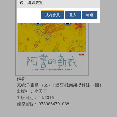
過」繼續瀏覽。
成為會員
登入
略過
作者：
克絲汀‧霍爾 （文）
|
達莎‧托爾斯提科娃 （圖）
出版社：
小天下
出版日期：
11/2016
國際書號：
9789864791088