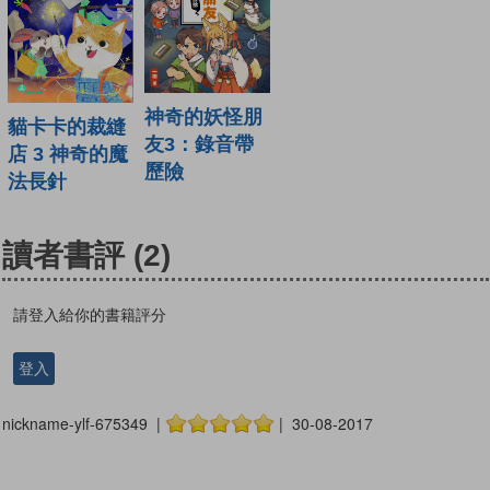
神奇的妖怪朋
貓卡卡的裁縫
友3：錄音帶
店 3 神奇的魔
歷險
法長針
讀者書評
(2)
請登入給你的書籍評分
登入
nickname-ylf-675349 |
| 30-08-2017