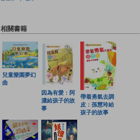
相關書籍
兒童樂園夢幻
曲
因為有愛：阿
帶着勇氣去調
濃給孩子的故
皮：孫慧玲給
事
孩子的故事