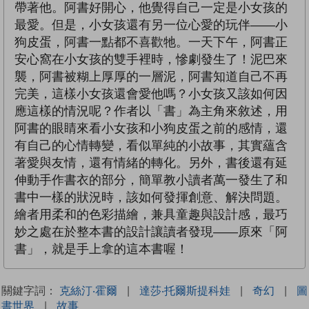
帶著他。阿書好開心，他覺得自己一定是小女孩的
最愛。但是，小女孩還有另一位心愛的玩伴——小
狗皮蛋，阿書一點都不喜歡牠。一天下午，阿書正
安心窩在小女孩的雙手裡時，慘劇發生了！泥巴來
襲，阿書被糊上厚厚的一層泥，阿書知道自己不再
完美，這樣小女孩還會愛他嗎？小女孩又該如何因
應這樣的情況呢？作者以「書」為主角來敘述，用
阿書的眼睛來看小女孩和小狗皮蛋之前的感情，還
有自己的心情轉變，看似單純的小故事，其實蘊含
著愛與友情，還有情緒的轉化。另外，書後還有延
伸動手作書衣的部分，簡單教小讀者萬一發生了和
書中一樣的狀況時，該如何發揮創意、解決問題。
繪者用柔和的色彩描繪，兼具童趣與設計感，最巧
妙之處在於整本書的設計讓讀者發現——原來「阿
書」，就是手上拿的這本書喔！
關鍵字詞：
克絲汀‧霍爾
|
達莎‧托爾斯提科娃
|
奇幻
|
圖
書世界
|
故事