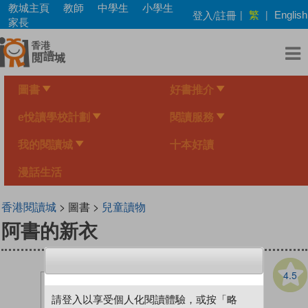
Skip
教城主頁
教師
中學生
小學生
繁
登入/註冊
|
|
English
to
家長
main
content
圖書
好書推介
e悅讀學校計劃
閱讀服務
我的閱讀城
十本好讀
漫話生活
香港閱讀城
> 圖書 >
兒童讀物
阿書的新衣
4.5
請登入以享受個人化閱讀體驗，或按「略