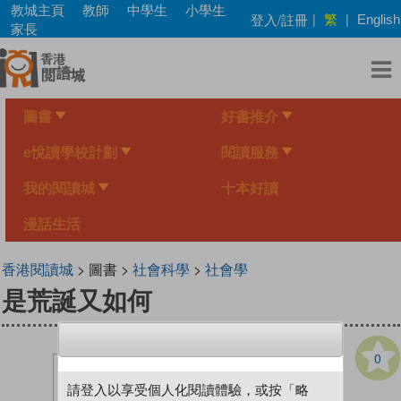
Skip
教城主頁
教師
中學生
小學生
繁
登入/註冊
|
|
English
to
家長
main
content
圖書
好書推介
e悅讀學校計劃
閱讀服務
我的閱讀城
十本好讀
漫話生活
香港閱讀城
> 圖書 >
社會科學
>
社會學
是荒誕又如何
0
請登入以享受個人化閱讀體驗，或按「略