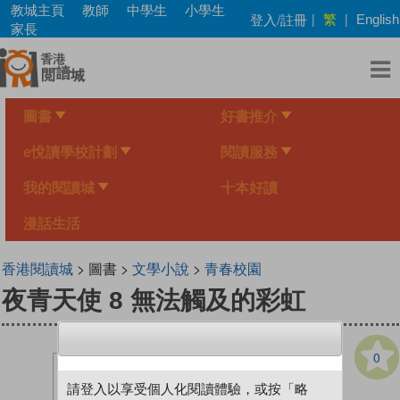
Skip
教城主頁
教師
中學生
小學生
繁
登入/註冊
|
|
English
to
家長
main
content
圖書
好書推介
e悅讀學校計劃
閱讀服務
我的閱讀城
十本好讀
漫話生活
香港閱讀城
> 圖書 >
文學小說
>
青春校園
夜青天使 8 無法觸及的彩虹
0
請登入以享受個人化閱讀體驗，或按「略