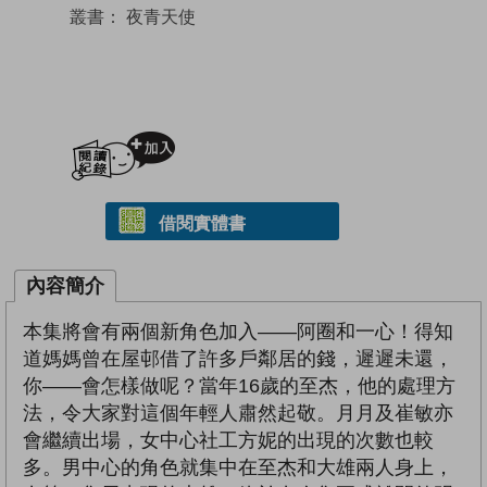
叢書：
夜青天使
加入閱讀紀錄
借閱實體書
內容簡介
本集將會有兩個新角色加入——阿圈和一心！得知
道媽媽曾在屋邨借了許多戶鄰居的錢，遲遲未還，
你——會怎樣做呢？當年16歲的至杰，他的處理方
法，令大家對這個年輕人肅然起敬。月月及崔敏亦
會繼續出場，女中心社工方妮的出現的次數也較
多。男中心的角色就集中在至杰和大雄兩人身上，