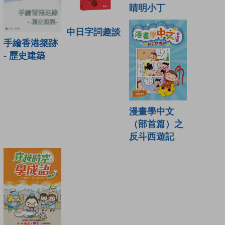
睛明小丁
中日字詞趣談
手繪香港築跡
- 歷史建築
漫畫學中文
（部首篇）之
反斗西遊記