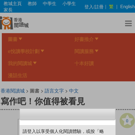
Skip
教城主頁
教師
中學生
小學生
繁
登入/註冊
|
|
English
to
家長
main
content
圖書
好書推介
e悅讀學校計劃
閱讀服務
我的閱讀城
十本好讀
漫話生活
香港閱讀城
> 圖書 >
語言文字
>
中文
寫作吧！你值得被看見
0
請登入以享受個人化閱讀體驗，或按「略