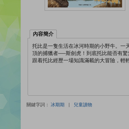
內容簡介
托比是一隻生活在冰河時期的小野牛。一
頂的捕獵者──斯劍虎！到底托比能否有驚
跟着托比經歷一場知識滿載的大冒險，輕
關鍵字詞：
冰期期
|
兒童讀物