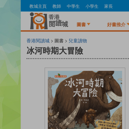
Skip
教城主頁
教師
中學生
小學生
家長
to
main
content
圖書
好書推介
香港閱讀城
> 圖書 >
兒童讀物
冰河時期大冒險