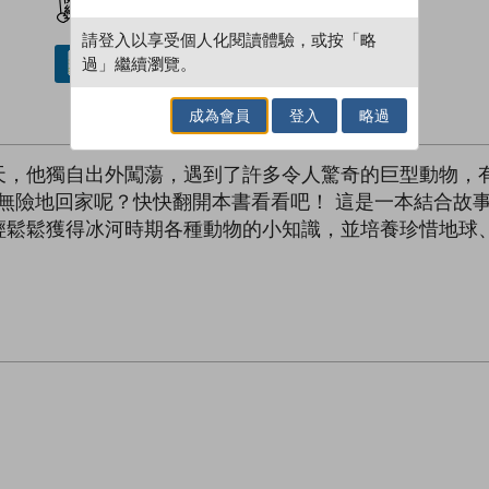
請登入以享受個人化閱讀體驗，或按「略
過」繼續瀏覽。
借閱實體書
成為會員
登入
略過
天，他獨自出外闖蕩，遇到了許多令人驚奇的巨型動物，
無險地回家呢？快快翻開本書看看吧！ 這是一本結合故
輕鬆鬆獲得冰河時期各種動物的小知識，並培養珍惜地球