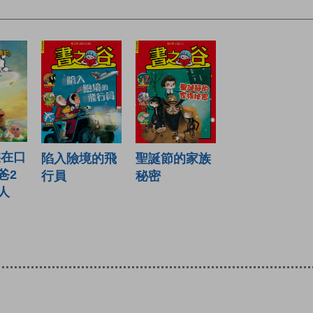
裝在口
陷入險境的飛
聖誕節的家族
爸2
行員
秘密
人