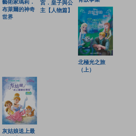
藝術家瑪莉．
宮．皇子與公
布萊爾的神奇
主【人物篇】
世界
北極光之旅
（上）
灰姑娘送上最