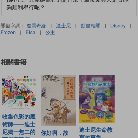
夠順利舉行呢？
關鍵字詞：
魔雪奇緣
|
迪士尼
|
動畫相關
|
Disney
|
Frozen
|
Elsa
|
公主
相關書籍
收集色彩的魔
術師——迪士
迪士尼生命教
尼獨一無二的
你好啊，故
育故事集