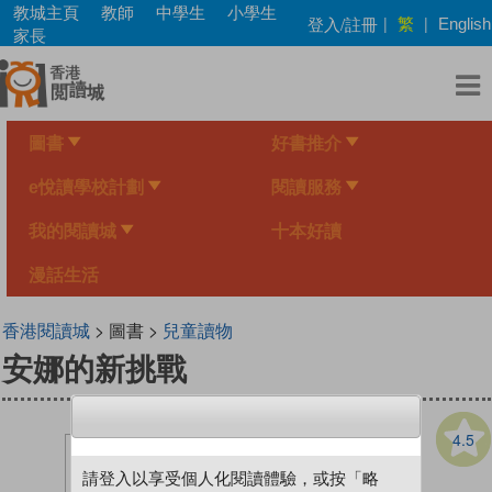
Skip
教城主頁
教師
中學生
小學生
繁
登入/註冊
|
|
English
to
家長
main
content
圖書
好書推介
e悅讀學校計劃
閱讀服務
我的閱讀城
十本好讀
漫話生活
香港閱讀城
> 圖書 >
兒童讀物
安娜的新挑戰
4.5
請登入以享受個人化閱讀體驗，或按「略