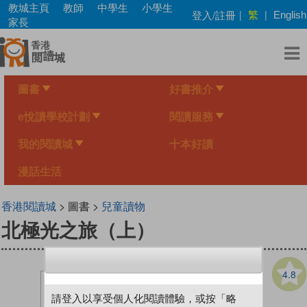
Skip
教城主頁
教師
中學生
小學生
繁
登入/註冊
|
|
English
to
家長
main
content
圖書
好書推介
e悅讀學校計劃
閱讀服務
我的閱讀城
十本好讀
漫話生活
香港閱讀城
> 圖書 >
兒童讀物
北極光之旅（上）
4.8
請登入以享受個人化閱讀體驗，或按「略