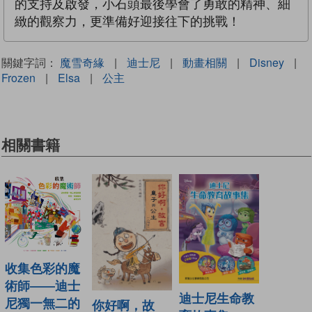
的支持及啟發，小石頭最後學會了勇敢的精神、細
緻的觀察力，更準備好迎接往下的挑戰！
關鍵字詞：
魔雪奇緣
|
迪士尼
|
動畫相關
|
Disney
|
Frozen
|
Elsa
|
公主
相關書籍
收集色彩的魔
術師——迪士
迪士尼生命教
尼獨一無二的
你好啊，故