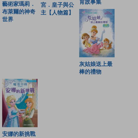
育故事集
藝術家瑪莉．
宮．皇子與公
布萊爾的神奇
主【人物篇】
世界
灰姑娘送上最
棒的禮物
安娜的新挑戰