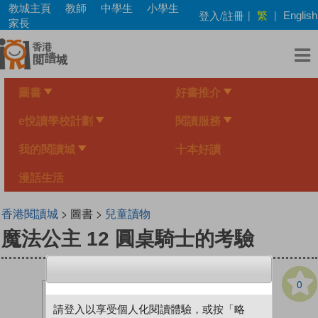
Skip
教城主頁
教師
中學生
小學生
繁
登入/註冊
|
|
English
to
家長
main
content
圖書
好書推介
e悅讀學校計劃
閱讀服務
我的閱讀城
十本好讀
漫話生活
香港閱讀城
> 圖書 >
兒童讀物
魔法公主 12 圓桌騎士的考驗
0
請登入以享受個人化閱讀體驗，或按「略