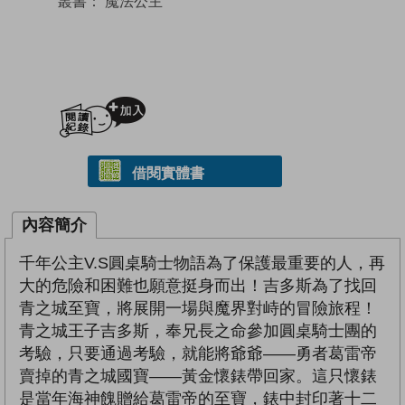
叢書：
魔法公主
加入閱讀紀錄
借閱實體書
內容簡介
千年公主V.S圓桌騎士物語為了保護最重要的人，再
大的危險和困難也願意挺身而出！吉多斯為了找回
青之城至寶，將展開一場與魔界對峙的冒險旅程！
青之城王子吉多斯，奉兄長之命參加圓桌騎士團的
考驗，只要通過考驗，就能將爺爺——勇者葛雷帝
賣掉的青之城國寶——黃金懷錶帶回家。這只懷錶
是當年海神餽贈給葛雷帝的至寶，錶中封印著十二