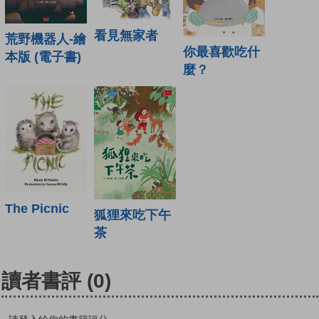
看見無家者
荒野機器人-繪
你最喜歡吃什
本版 (電子書)
麼？
The Picnic
狐狸來吃下午
茶
讀者書評
(0)